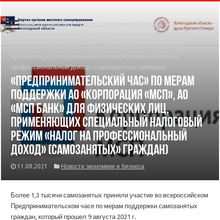
Главная
/
Новости
/
Новости экономики и бизнеса
/
«Предпринимательский час» по мерам поддержки АО
«Корпорация «МСП», АО «МСП Банк» для физических лиц,
применяющих специальный налоговый режим «Налог на
профессиональный доход» (самозанятых» граждан)
«Предпринимательский час» по мерам
поддержки АО «Корпорация «МСП», АО
«МСП Банк» для физических лиц,
применяющих специальный налоговый
режим «Налог на профессиональный
доход» (самозанятых» граждан)
11.08.2021
Новости экономики и бизнеса
Более 1,3 тысячи самозанятых приняли участие во всероссийском
Предпринимательском часе по мерам поддержки самозанятых
граждан, который прошел 9 августа 2021 г.