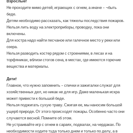
Взрослые!
Не проходите мимо детей, играющих с огнем, а иначе – ¬быть
беде.
Детям необходимо рассказать, как тяжелы последствия пожаров.
Нельзя лить воду на электроприборы, проводку, пока они
включены.
Для костра надо найти песчаное или галечное место у реки или
озера.
Нельзя разводить костер рядом с строениями, в лесах и на
торфяниках, вблизи стогов сена, в местах, где имеются горючие
вещества и материалы.
Дети!
Главное, что нужно запомнить – спички и зажигалки служат для
хозяйственных дел, но никак не для игр. Даже маленькая искра
может привести к большой беде.
Нельзя поджигать сухую траву. Сжигая ее, мы наносим большой
ущерб природе. От этого происходят пожары. Особенно часто они
случаются весной. Помните об этом.
Не устраивайте игр с огнем в сараях, подвалах, на чердаках. По
необходимости ходите туда только днем и только по делу, а в