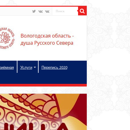
риёмная
Услуги
Перепись 2020