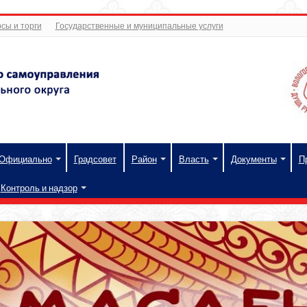
сы и торги
Государственные и муниципальные услуги
Официально
Градсовет
Район
Власть
Документы
П
Контроль и надзор