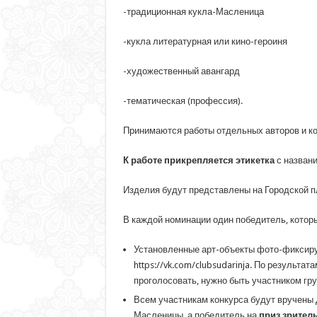
-традиционная кукла-Масленица
-кукла литературная или кино-героиня
-художественный авангард
-тематическая (профессия).
Принимаются работы отдельных авторов и к
К работе прикрепляется этикетка
с названи
Изделия будут представлены на Городской пл
В каждой номинации один победитель, котор
Установленные арт-объекты фото-фиксиру
https://vk.com/clubsudarinja. По результа
проголосовать, нужно быть участником гр
Всем участникам конкурса будут вручены
Масленицы, а победитель на
приз зрител