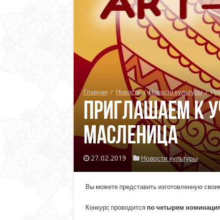
Главная
/
Новости
/
Новости культуры
/
Пр
Приглашаем к у
Масленица
27.02.2019
Новости культуры
Вы можете представить изготовленную свои
Конкурс проводится
по четырем номинаци