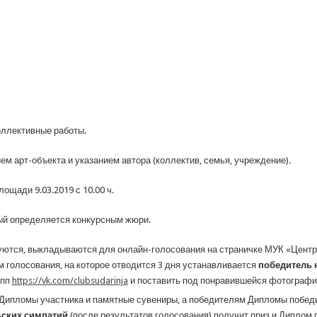
оллективные работы.
ем арт-объекта и указанием автора (коллектив, семья, учреждение).
ощади 9.03.2019 с 10.00 ч.
ый определяется конкурсным жюри.
ются, выкладываются для онлайн-голосования на страничке МУК «Центр
там голосования, на которое отводится 3 дня устанавливается
победитель 
упп
https://vk.com/clubsudarinja
и поставить под понравившейся фотографией
 Дипломы участника и памятные сувениры, а победителям Дипломы победи
ьских симпатий
(после результатов голосования) получит приз и Диплом 