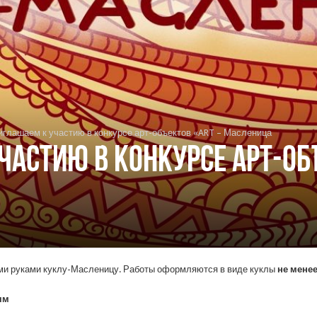
иглашаем к участию в конкурсе арт-объектов «ART – Масленица
частию в конкурсе арт-об
ми руками куклу-Масленицу. Работы оформляются в виде куклы
не менее
ям