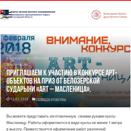
Главная
/
Новости
/
Новости культуры
/
Приглашаем к участию
в конкурсе арт-объектов на приз от Белозерской сударыни «ART –
Масленица».
Приглашаем к участию в конкурсе арт-
объектов на приз от Белозерской
сударыни «ART – Масленица».
13.02.2018
Новости культуры
Вы можете представить изготовленную своими руками куклу-
Масленицу. Работы оформляются в виде куклы не менее 1 метра
в высоту. Приветствуется оформление работ различной