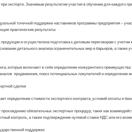
при экспорте. Значимым результатом участия в обучении для каждого пр
идуальной точечной поддержке наставников программы предприятия – учас
ющие практические результаты:
а продукции и осуществлена подготовка к деловым переговорам с учетом
сновании детального анализа ограничительных мер и барьеров, а также у
инга, которые включают в себя определение конкурентного преимущества 
аналов продвижения, поиск потенциальных покупателей и определение м
портной сделки
ает определение стоимости экспортного контракта, условий оплаты и бази
 прохождению обязательных экспортных процедур, таких как взаимодейс
ютный контроль, а также подтверждение нулевой ставки НДС или его возм
ударственной поддержки