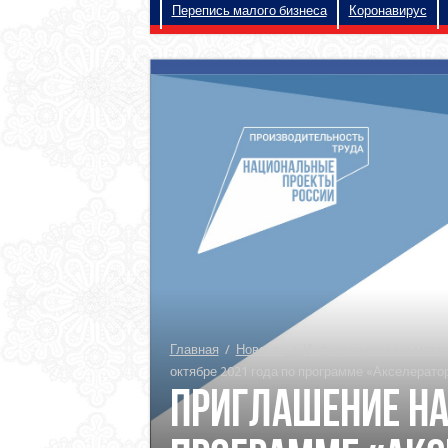
Перепись малого бизнеса
Коронавирус
Главная
/
Новости
/
Информационные матери
октябре 2021 года по программе «Акселератор
Приглашение на 