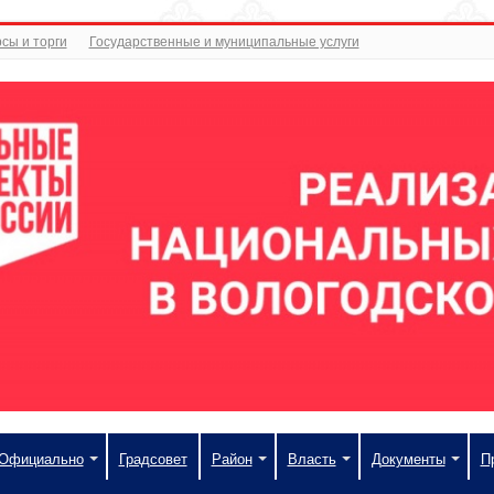
сы и торги
Государственные и муниципальные услуги
Официально
Градсовет
Район
Власть
Документы
П