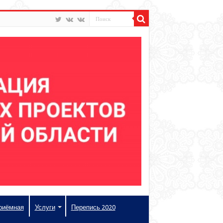
риёмная
Услуги
Перепись 2020