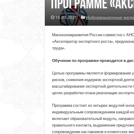
программе «Акс
16.09.2021
Информационные матери
Минэкономразвития России совместно с АНО
«Акселератор экспортного роста», предназн
труда».
Обучение по программе проводится в ди
Целью программы является формирование у 
рисков, снижения издержек экспортной деят
масштабирования экспортной деятельности 
целях разработки плана реализации экспортн
Программа состоит из четырех модулей онла
индивидуальным сопровождением каждой ком
включает образовательный модуль, направле
правильного контакта, выдвижение предложе
сопровождении наставников и клиентских ме