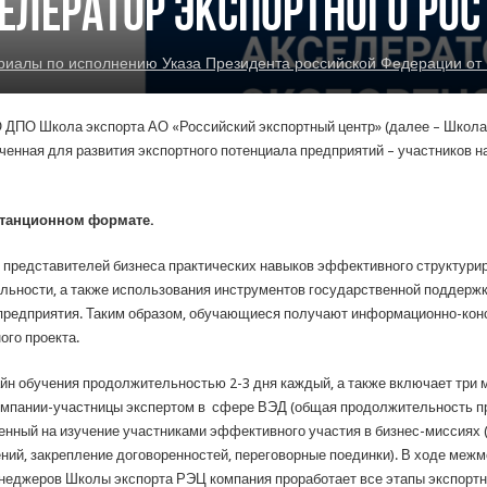
елератор экспортного рос
алы по исполнению Указа Президента российской Федерации от 
 ДПО Школа экспорта АО «Российский экспортный центр» (далее – Школа
аченная для развития экспортного потенциала предприятий – участников 
станционном формате.
представителей бизнеса практических навыков эффективного структурир
ельности, а также использования инструментов государственной поддерж
предприятия. Таким образом, обучающиеся получают информационно-кон
ого проекта.
йн обучения продолжительностью 2-3 дня каждый, а также включает три 
пании-участницы экспертом в сфере ВЭД (общая продолжительность пр
нный на изучение участниками эффективного участия в бизнес-миссиях (
ний, закрепление договоренностей, переговорные поединки). В ходе ме
неджеров Школы экспорта РЭЦ компания проработает все этапы экспортно