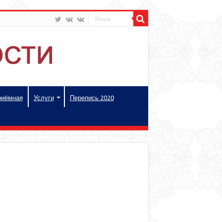
риёмная
Услуги
Перепись 2020