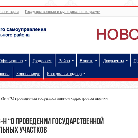
сы и торги
Государственные и муниципальные услуги
Официально
Градсовет
Район
Власть
Документы
П
знеса
Коронавирус
Контроль и надзор
№ 36-н “О проведении государственной кадастровой оценки
6-н “О проведении государственной
льных участков