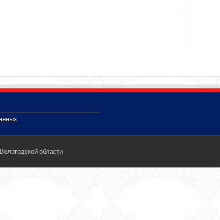
данных
 Вологодской области