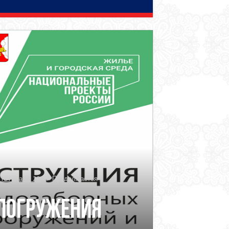
18 года № 204
/
Продолжается
 погружения