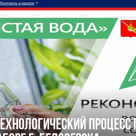
Контроль и надзор
алы по исполнению Указа Президента российской Федерации от 7 мая 20
 водозаборе г. Белозерска
ехнологический процесс