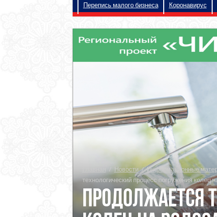
Перепись малого бизнеса
Коронавирус
Главная
/
Новости
/
Информационные матери
технологический процесс погружения колец на
Продолжается т