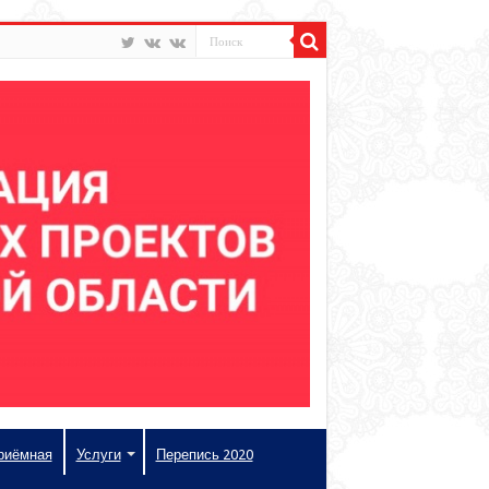
риёмная
Услуги
Перепись 2020