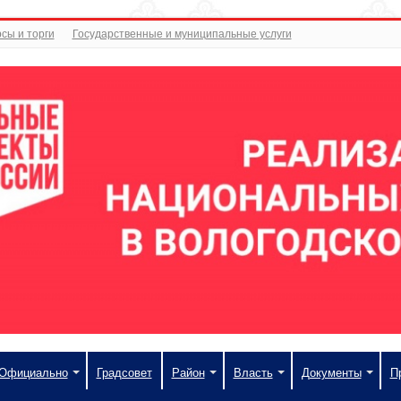
сы и торги
Государственные и муниципальные услуги
Официально
Градсовет
Район
Власть
Документы
П