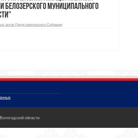
и Белозерского муниципального
сти”
ых актов Представительного Собрания
данных
 Вологодской области