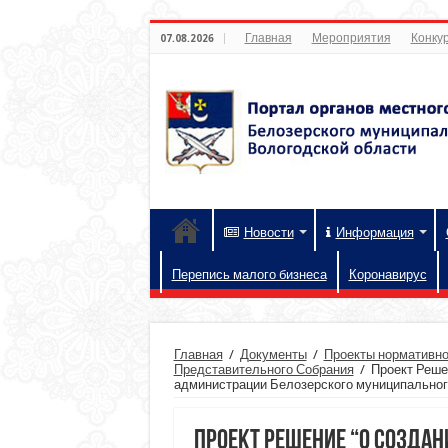
Главная
Мероприятия
Конкур
07.08.2026
Новости
Информация
Перепись малого бизнеса
Коронавирус
Главная
/
Документы
/
Проекты нормативно
Представительного Собрания
/
Проект Реше
администрации Белозерского муниципального
Проект Решение “О созда