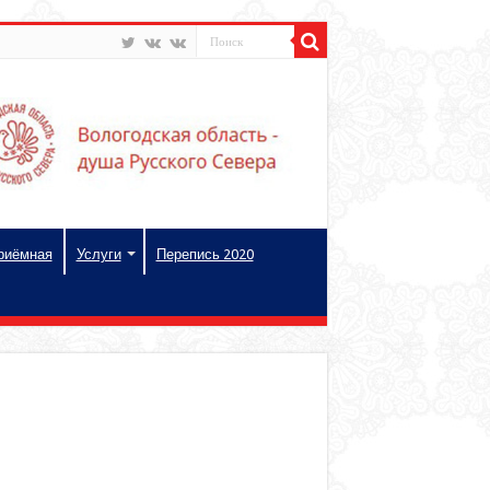
риёмная
Услуги
Перепись 2020