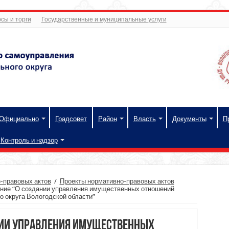
сы и торги
Государственные и муниципальные услуги
Официально
Градсовет
Район
Власть
Документы
П
Контроль и надзор
-правовых актов
/
Проекты нормативно-правовых актов
ние “О создании управления имущественных отношений
 округа Вологодской области”
нии управления имущественных