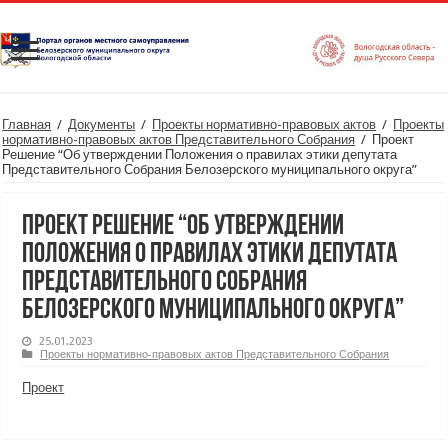
Главная
/
Документы
/
Проекты нормативно-правовых актов
/
Проекты
нормативно-правовых актов Представительного Собрания
/
Проект
Решение “Об утверждении Положения о правилах этики депутата
Представительного Собрания Белозерского муниципального округа”
Проект Решение “Об утверждении
Положения о правилах этики депутата
Представительного Собрания
Белозерского муниципального округа”
25.01.2023
Проекты нормативно-правовых актов Представительного Собрания
Проект