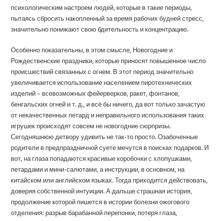
психологическим настроем людей, которые в такие периоды,
пытаясь сбросить накопленный за время рабочих будней стресс,
значительно понижают свою бдительность и концентрацию.
Особенно показательны, в этом смысле, Новогодние и
Рождественские праздники, которые приносят повышенное число
происшествий связанных с огнем. В этот период значительно
увеличивается использование населением пиротехнических
изделий – всевозможных фейерверков, ракет, фонтанов,
бенгальских огней и т. д., и всё бы ничего, да вот только зачастую
от некачественных петард и неправильного использования таких
игрушек происходят совсем не новогодние сюрпризы.
Сегодняшнюю детвору удивить не так-то просто. Озабоченные
родители в предпраздничной суете мечутся в поисках подарков. И
вот, на глаза попадаются красивые коробочки с хлопушками,
петардами и мини-салютами, а инструкции, в основном, на
китайском или английском языках. Тогда приходится действовать,
доверяя собственной интуиции. А дальше страшная история,
продолжение которой пишется в истории болезни ожогового
отделения: разрыв барабанной перепонки, потеря глаза,