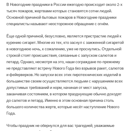
В Новогодние праздники в России ежегодно происходит около 2-х
тысяч пожаров, жертвами которых становятся сотни людей.
Основной причиной бытовых пожаров в Новогодние праздники
специалисты называют неосторожное обращение с огнём.
Ёще одной причиной, безусловно, является пристрастие людей к
курению сигарет. Многие из тех, кто заснул с зажженной сигаретой
в новогоднюю ночь, к сожалению, уже не проснулись. Отдельной
строкой стоят происшествия, связанные с запуском салютов и
петард. Однако, несмотря на это, наши сограждане по-прежнему
не представляют встречу Нового Года без взрывов ракет, салютов
и фейерверков. Но запуски всех этих пиротехнических изделий в
большинстве своем осуществляются людьми с нарушением всех
допустимых требований и норм, начиная от мест запуска,
заканчивая состоянием, в котором празднующие обычно доходят
до салютов и петард. Именно в этом основная причина столь
большого количества жертв, которые несёт наступление Нового
Года.
Чтобы праздник не обернулся для вас трагедией, уважаемые