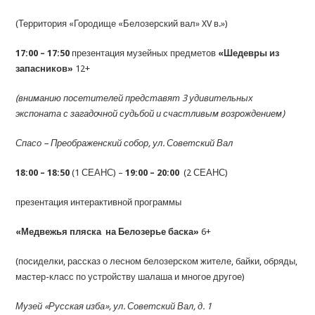
(Территория «Городище «Белозерский вал» XV в.»)
17:00 – 17:50
презентация музейных предметов
«Шедевры из
запасников»
12+
(вниманию посетителей представят
3 удивительных
экспоната с загадочной судьбой и счастливым возрождением)
Спасо – Преображенский собор, ул. Советский Вал
18:00 – 18:50
(1 СЕАНС) –
19:00 – 20:00
(2 СЕАНС)
презентация интерактивной программы
«Медвежья пляска на Белозерье баска»
6+
(посиделки, рассказ о лесном белозерском жителе, байки, обряды,
мастер-класс по устройству шалаша и многое другое)
Музей «Русская изба», ул. Советский Вал, д. 1