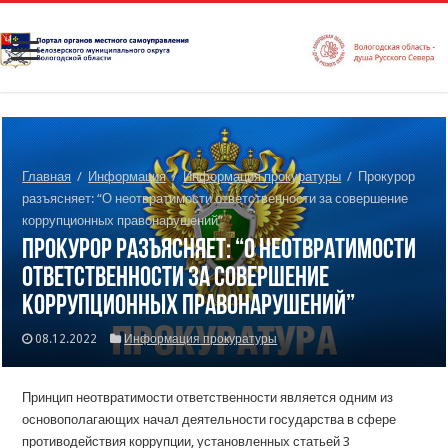
Главная
/
Информация
/
Информация прокуратуры
/
Прокурор
разъясняет: “О неотвратимости ответственности за совершение
коррупционных правонарушений”
Прокурор разъясняет: “О неотвратимости
ответственности за совершение
коррупционных правонарушений”
08.12.2022
Информация прокуратуры
Принцип неотвратимости ответственности является одним из
основополагающих начал деятельности государства в сфере
противодействия коррупции, установленных статьей 3