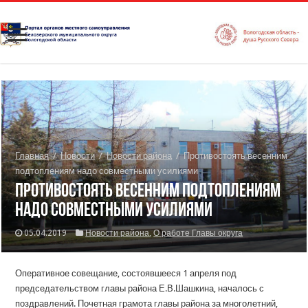
Главная
/
Новости
/
Новости района
/
Противостоять весенним
подтоплениям надо совместными усилиями
Противостоять весенним подтоплениям
надо совместными усилиями
05.04.2019
Новости района
,
О работе Главы округа
Оперативное совещание, состоявшееся 1 апреля под
председательством главы района Е.В.Шашкина, началось с
поздравлений. Почетная грамота главы района за многолетний,