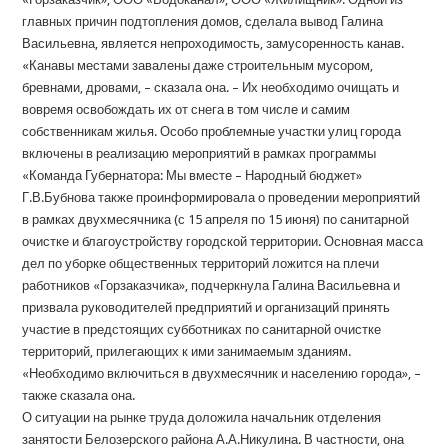
главных причин подтопления домов, сделала вывод Галина
Васильевна, является непроходимость, замусоренность канав.
«Канавы местами завалены даже строительным мусором,
бревнами, дровами, – сказала она. – Их необходимо очищать и
вовремя освобождать их от снега в том числе и самим
собственникам жилья. Особо проблемные участки улиц города
включены в реализацию мероприятий в рамках программы
«Команда Губернатора: Мы вместе – Народный бюджет»
Г.В.Бубнова также проинформировала о проведении мероприятий
в рамках двухмесячника (с 15 апреля по 15 июня) по санитарной
очистке и благоустройству городской территории. Основная масса
дел по уборке общественных территорий ложится на плечи
работников «Горзаказчика», подчеркнула Галина Васильевна и
призвала руководителей предприятий и организаций принять
участие в предстоящих субботниках по санитарной очистке
территорий, прилегающих к ими занимаемым зданиям.
«Необходимо включиться в двухмесячник и населению города», –
также сказала она.
О ситуации на рынке труда доложила начальник отделения
занятости Белозерского района А.А.Никулина. В частности, она