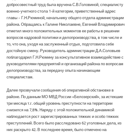
добросовестный труд была вручена С.В.Головиной, специалисту
военно-учетного стола 1-й категории, приветственный адрес
главы – Г.Н.Рюминой, начальнику общего отдела администрации
района. Обращаясь к Галине Николаевне, Евгений Владимирович
отметил много положительных моментов ее работы в решении
вопросов кадровой политики и делопроизводства, в том числе и
то, что она, уходя на заслуженный отдых, подготовила себе
достойную смену. Руководитель администрации Д.А.Соловьев
поблагодарил Г.Н.Рюмину за консультативное взаимодействие с
руководителями предприятий и организаций района по вопросам
делопроизводства, за передачу опыта начинающим
специалистам.
Далее прозвучали сообщения об оперативной обстановке в
районе. По данным МО МВД России «Белозерский», за истекшие
три месяца т.г. общий уровень преступности на территории
снизился на 7,8%. Наряду с этой положительной динамикой
наблюдается рост зарегистрированных тяжких и особо тяжких
преступлений. Всего было расследовано 62 уголовных дела, из
них раскрыто 42. В последнее время, было отмечено на