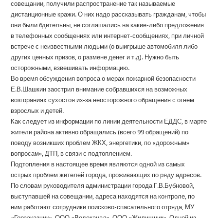
совещании, получили распространение так называемые
дистанционные кражи. О них надо рассказывать гражданам, чтобы
они были бдительны, не соглашались на какие-либо предложения
в телефонных сообщениях или интернет-сообщениях, при личной
встрече с неизвестными людьми (о выигрыше автомобиля либо
других ценных призов, о размене денег и т.д). Нужно быть
осторожными, взвешивать информацию.
Во время обсуждения вопроса о мерах пожарной безопасности
Е.В.Шашкин заострил внимание собравшихся на возможных
возгораниях сухостоя из-за неосторожного обращения с огнем
взрослых и детей.
Как следует из информации по линии деятельности ЕДДС, в марте
жители района активно обращались (всего 99 обращений) по
поводу возникших проблем ЖКХ, энергетики, по «дорожным»
вопросам», ДТП, в связи с подтоплением.
Подтопления в настоящее время являются одной из самых
острых проблем жителей города, проживающих по ряду адресов.
По словам руководителя администрации города Г.В.Бубновой,
выступавшей на совещании, адреса находятся на контроле, по
ним работают сотрудники поисково-спасательного отряда, МУ
«Горзаказчик», ООО «Водоканал», ООО «Жилищник». Одной из