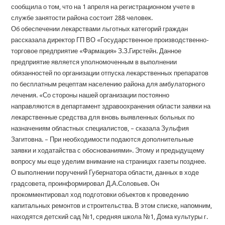
сообщила о том, что на 1 апреля на регистрационном учете в
службе занятости района состоит 288 человек.
Об обеспечении лекарствами льготных категорий граждан
рассказала директор ГП ВО «Государственное производственно-
торговое предприятие «Фармация» З.З.Гирстейн. Данное
предприятие является уполномоченным в выполнении
обязанностей по организации отпуска лекарственных препаратов
по бесплатным рецептам населению района для амбулаторного
лечения. «Со стороны нашей организации постоянно
направляются в департамент здравоохранения области заявки на
лекарственные средства для вновь выявленных больных по
назначениям областных специалистов, – сказала Зульфия
Загитовна. – При необходимости подаются дополнительные
заявки и ходатайства с обоснованиями». Этому и предыдущему
вопросу мы еще уделим внимание на страницах газеты позднее.
О выполнении поручений Губернатора области, данных в ходе
градсовета, проинформировал Д.А.Соловьев. Он
прокомментировал ход подготовки объектов к проведению
капитальных ремонтов и строительства. В этом списке, напомним,
находятся детский сад №1, средняя школа №1, Дома культуры г.