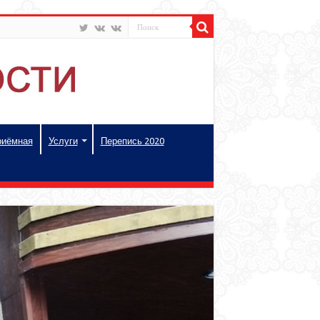
риёмная
Услуги
Перепись 2020