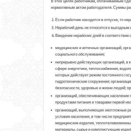
В этих целях работникам, оплачиваемым сд
нормативным актом работодателя. Суммы расх
Если работник находится в отпуске, то нер
Нерабочий день не относится к выходным 
Введение нерабочих дней в соответствии с 
медицинских и аптечных организаций, орг
социального обслуживания;
непрерывно действующих организаций, в к
сфере энергетики, теплоснабжения, водоп
которых действует режим постоянного гос
гидротехнические сооружения; организаци
безопасности, здоровью и жизни людей; ор
организаций, обеспечивающих население п
продуктами питания и товарами первой нео
организаций, выполняющих неотложные раб
условия населения, в том числе предпри
медицинские изделия, теплотелевизионные
материалы, сырье и комплектующие издели