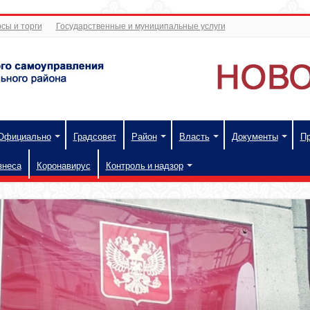
сы и торги
Государственные и муниципальные услуги
Официально
Градсовет
Район
Власть
Документы
П
знеса
Коронавирус
Контроль и надзор