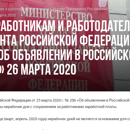
м и работодателям в связи с Указом Президента Российской Федерации от
рта 2020
аботникам и работодател
нта Российской Федерации
«Об объявлении в Российс
» 26 марта 2020
йской Федерации от 25 марта 2020 г. № 206 «Об объявлении в Российской 
ны нерабочие дни с сохранением за работниками заработной платы.
е (март, апрель 2020 года) нерабочих дней не является основанием для 