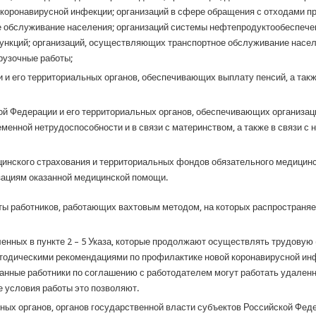
оронавирусной инфекции; организаций в сфере обращения с отходами про
бслуживание населения; организаций системы нефтепродуктообеспечен
ункций; организаций, осуществляющих транспортное обслуживание насе
рузочные работы;
 и его территориальных органов, обеспечивающих выплату пенсий, а та
ой Федерации и его территориальных органов, обеспечивающих организац
менной нетрудоспособности и в связи с материнством, а также в связи с
инского страхования и территориальных фондов обязательного медицин
ациям оказанной медицинской помощи.
ы работников, работающих вахтовым методом, на которых распространяе
сленных в пункте 2 – 5 Указа, которые продолжают осуществлять трудову
одическими рекомендациями по профилактике новой коронавирусной ин
анные работники по соглашению с работодателем могут работать удаленн
е условия работы это позволяют.
х органов, органов государственной власти субъектов Российской Феде