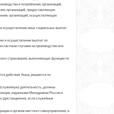
изводства и потребления; организаций,
ия; организаций, предоставляющих
ления; организаций, осуществляющих
кже осуществление иных социальных выплат
ию и осуществление выплат по
 несчастным случаем на производстве или
ского страхования, выполняющих функции по
тся действие Указа, решаются по
ю (служебную) деятельность, должны
фекции, изданными Минздравом России и
о (дистанционно), если служебные
рации и органов местного самоуправления, а