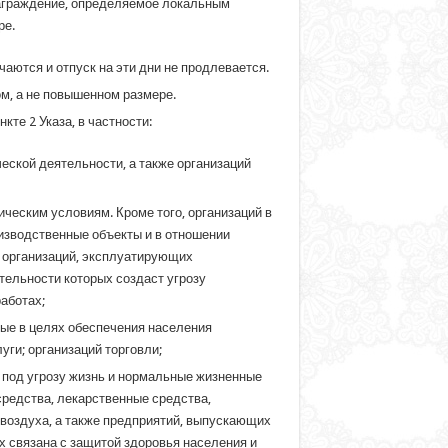
награждение, определяемое локальным
ре.
чаются и отпуск на эти дни не продлевается.
м, а не повышенном размере.
те 2 Указа, в частности:
еской деятельности, а также организаций
ческим условиям. Кроме того, организаций в
изводственные объекты и в отношении
; организаций, эксплуатирующих
тельности которых создаст угрозу
аботах;
рые в целях обеспечения населения
ги; организаций торговли;
 под угрозу жизнь и нормальные жизненные
редства, лекарственные средства,
воздуха, а также предприятий, выпускающих
х связана с защитой здоровья населения и