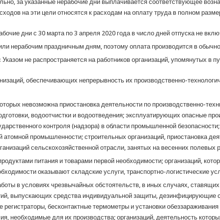
ельно, за указанные нерабочие дни выплачивается соответствующее воз
одов на эти цели относятся к расходам на оплату труда в полном разме
абочие дни с 30 марта по 3 апреля 2020 года в число дней отпуска не вклю
или нерабочим праздничным дням, поэтому оплата производится в обычно
Указом не распространяется на работников организаций, упомянутых в пунк
анизаций, обеспечивающих непрерывность их производственно-технологич
оторых невозможна приостановка деятельности по производственно-техни
одготовки, водоотчистки и водоотведения; эксплуатирующих опасные про
ударственного контроля (надзора) в области промышленной безопасности
й атомной промышленности; строительных организаций, приостановка дея
ганизаций сельскохозяйственной отрасли, занятых на весенних полевых р
родуктами питания и товарами первой необходимости; организаций, кото
бходимости оказывают складские услуги, транспортно-логистические услу
оты в условиях чрезвычайных обстоятельств, в иных случаях, ставящих
ятий, выпускающих средства индивидуальной защиты, дезинфицирующие с
 регистраторы, бесконтактные термометры и установки обеззараживания 
я, необходимые для их производства; организаций, деятельность которы