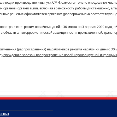
твляющих производство и выпуск СМИ, самостоятельно определяют числе
х органов (организаций), включая возможность работы дистанционно, а т
азанные решения оформляются приказом (распоряжением) соответствующе
пространяется режим нерабочих дней с 30 марта по 3 апреля 2020 года, 
в области антитеррористической защищенности, промышленной, транспор
менения (распространения) на работников режима нерабочих дней с 30 ма
едупреждению завоза и распространения новой коронавирусной инфекции 
данных