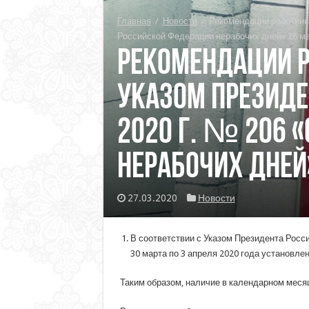
Главная
/
Новости
/
Рекомендации работника
Российской Федерации нерабочих дней» 26 ма
Рекомендации р
Указом Президе
2020 г. № 206 
нерабочих дней
27.03.2020
Новости
В соответствии с Указом Президента Росси
30 марта по 3 апреля 2020 года установле
Таким образом, наличие в календарном месяц