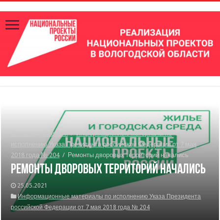
Главная
/
Новости
/
Информационные материалы по
исполнению Указа Президента российской Федерации от 7 мая
2018 года № 204
/
Ремонты дворовых территорий начались
Ремонты дворовых территорий начались
25.05.2021
Информационные материалы по исполнению Указа Президента
российской Федерации от 7 мая 2018 года № 204