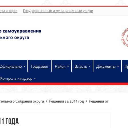
сы и торги
Государственные и муниципальные услуги
Официально
Градсовет
Район
Власть
Документы
П
Контроль и надзор
ельного Собрания округа
/
Решения за 2011 год
/
Решения от
11 года