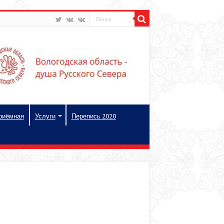
риёмная
Услуги
Перепись 2020