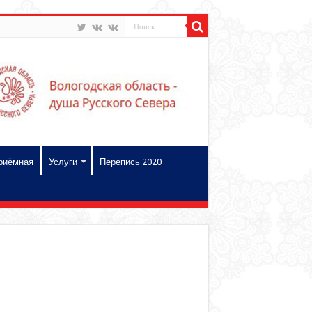
риёмная
Услуги
Перепись 2020