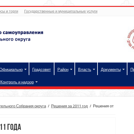
сы и торги
Государственные и муниципальные услуги
Официально
Градсовет
Район
Власть
Документы
П
Контроль и надзор
ельного Собрания округа
/
Решения за 2011 год
/
Решения от
11 года