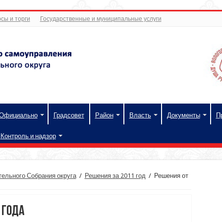
сы и торги
Государственные и муниципальные услуги
Официально
Градсовет
Район
Власть
Документы
П
Контроль и надзор
ельного Собрания округа
/
Решения за 2011 год
/
Решения от
 года