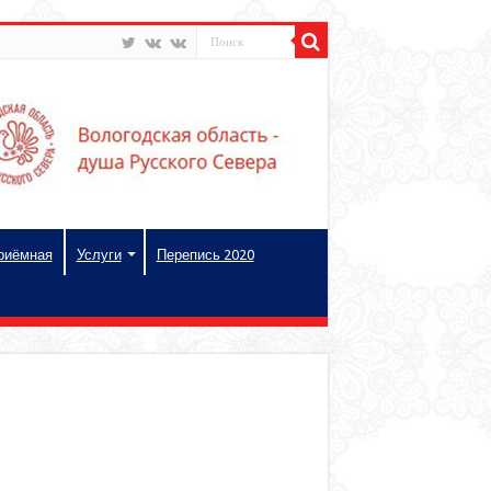
риёмная
Услуги
Перепись 2020