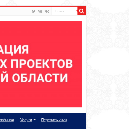
риёмная
Услуги
Перепись 2020