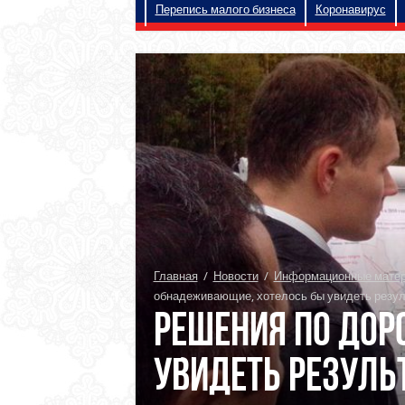
Перепись малого бизнеса
Коронавирус
Главная
/
Новости
/
Информационные матери
обнадеживающие, хотелось бы увидеть резул
Решения по дор
увидеть резуль