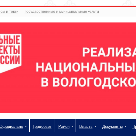
сы и торги
Государственные и муниципальные услуги
Официально
Градсовет
Район
Власть
Документы
П