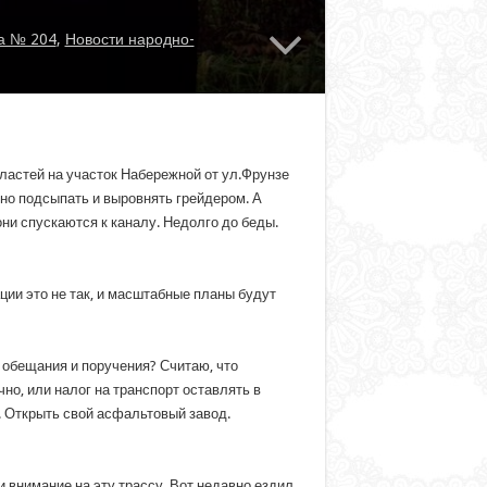
а № 204
,
Новости народно-
ластей на участок Набережной от ул.Фрунзе
но подсыпать и выровнять грейдером. А
они спускаются к каналу. Недолго до беды.
ции это не так, и масштабные планы будут
е обещания и поручения? Считаю, что
но, или налог на транспорт оставлять в
. Открыть свой асфальтовый завод.
 внимание на эту трассу. Вот недавно ездил