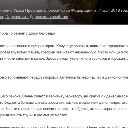
ению Указа Президента российской Федерации от 7 мая 2018 год
на
,
Поручения - Дорожное хозяйство
тора по ремонту дорог белозера
стью согласна с губернатором. Хочу еще обратить внимание городских в
 проезд грузовых машин, которые разбивают набережную. Часть улицы мож
ктически сползли в канал. Здесь летом гуляет много туристов и горожан, 
сего вспоминают перед выборами. Хотелось бы верить, что в данной ситуа
шего района. Очень хочется верить губернатору, но хватит ли денег на вс
о бюджета больше финансирования, так как. в районном денег недостаточ
риобрести качественную новую технику – грейдеры, экскаваторы и прочее
время менять трубы в размытых местах.
евно проезжать по трассе Белозерск-Череповец. Очень рад, что обратили