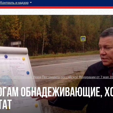
Контроль и надзор
алы по исполнению Указа Президента российской Федерации от 7 мая 20
ьтат
огам обнадеживающие, х
тат