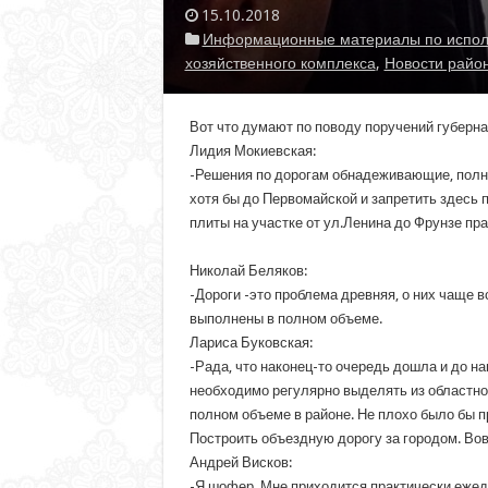
15.10.2018
Информационные материалы по исполн
хозяйственного комплекса
,
Новости райо
Вот что думают по поводу поручений губерна
Лидия Мокиевская:
-Решения по дорогам обнадеживающие, полно
хотя бы до Первомайской и запретить здесь
плиты на участке от ул.Ленина до Фрунзе пра
Николай Беляков:
-Дороги -это проблема древняя, о них чаще в
выполнены в полном объеме.
Лариса Буковская:
-Рада, что наконец-то очередь дошла и до на
необходимо регулярно выделять из областног
полном объеме в районе. Не плохо было бы п
Построить объездную дорогу за городом. Во
Андрей Висков:
-Я шофер. Мне приходится практически ежедн