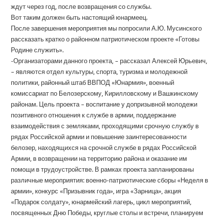
ждут через год, после возвращения со службы.
Вот таким должен быть настоящий юнармеец.
После завершения мероприятия мы попросили А.Ю. Мусинского
рассказать кратко о районном патриотическом проекте «Готовы
Родине служить».
-Организаторами данного проекта, – рассказал Алексей Юрьевич,
– являются отдел культуры, спорта, туризма и молодежной
политики, районный штаб ВВПОД «Юнармия», военный
комиссариат по Белозерскому, Кирилловскому и Вашкинскому
районам. Цель проекта – воспитание у допризывной молодежи
позитивного отношения к службе в армии, поддержание
взаимодействия с земляками, проходящими срочную службу в
рядах Российской армии и повышение заинтересованности
белозер, находящихся на срочной службе в рядах Российской
Армии, в возвращении на территорию района и оказание им
помощи в трудоустройстве. В рамках проекта запланированы
различные мероприятия: военно-патриотические сборы «Неделя в
армии», конкурс «Призывник года», игра «Зарница», акция
«Подарок солдату», юнармейский лагерь, цикл мероприятий,
посвященных Дню Победы, круглые столы и встречи, планируем