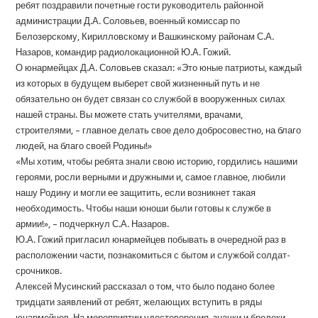
ребят поздравили почетные гости руководитель районной
администрации Д.А. Соловьев, военный комиссар по
Белозерскому, Кирилловскому и Вашкинскому районам С.А.
Назаров, командир радиолокационной Ю.А. Гожий.
О юнармейцах Д.А. Соловьев сказал: «Это юные патриоты, каждый
из которых в будущем выберет свой жизненный путь и не
обязательно он будет связан со службой в вооруженных силах
нашей страны. Вы можете стать учителями, врачами,
строителями, – главное делать свое дело добросовестно, на благо
людей, на благо своей Родины!»
«Мы хотим, чтобы ребята знали свою историю, гордились нашими
героями, росли верными и дружными и, самое главное, любили
нашу Родину и могли ее защитить, если возникнет такая
необходимость. Чтобы наши юноши были готовы к службе в
армии!», – подчеркнул С.А. Назаров.
Ю.А. Гожий пригласил юнармейцев побывать в очередной раз в
расположении части, познакомиться с бытом и службой солдат-
срочников.
Алексей Мусинский рассказал о том, что было подано более
тридцати заявлений от ребят, желающих вступить в ряды
юнармейцев. На мероприятии удостоверения, значки и брелоки