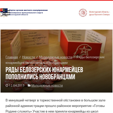
Главная
/
Новости
/
Молодежные новости
/
Ряды белозерских
юнармейцев пополнились новобранцами
Ряды белозерских юнармейцев
пополнились новобранцами
12.04.2019
Молодежные новости
В минувший четверг в торжественной обстановке в большом зале
районной администрации прошло районное мероприятие «Готовы
Родине служить» Участие в нем приняли юнармейцы из школ