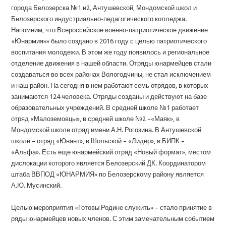
города Белозерска №1 и2, Антушевской, Мондомской школ и
Белозерского индустриально-педагогического колледжа.
Напомним, что Всероссийское военно-патриотическое движение
«Юнармия»» было создано в 2016 году с целью патриотического
воспитания молодежи. В этом же году появилось и региональное
отделение движения в нашей области. Отряды юнармейцев стали
создаваться во всех районах Вологодчины, не стал исключением
и наш район. На сегодня в нем работают семь отрядов, в которых
занимаются 124 человека. Отряды созданы и действуют на базе
образовательных учреждений. В средней школе №1 работает
отряд «Малоземовцы», в средней школе №2 –«Маяк», в
Мондомской школе отряд имени А.Н. Рогозина. В Антушевской
школе – отряд «Юнант», в Шольской – «Лидер», в БИПК –
«Альфа». Есть еще юнармейский отряд «Новый формат», местом
дислокации которого является Белозерский ДК. Координатором
штаба ВВПОД «ЮНАРМИЯ» по Белозерскому району является
А.Ю. Мусинский.
Целью мероприятия «Готовы Родине служить» – стало принятие в
ряды юнармейцев новых членов. С этим замечательным событием