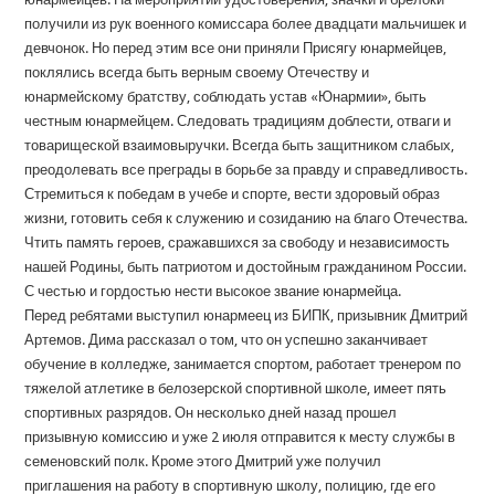
получили из рук военного комиссара более двадцати мальчишек и
девчонок. Но перед этим все они приняли Присягу юнармейцев,
поклялись всегда быть верным своему Отечеству и
юнармейскому братству, соблюдать устав «Юнармии», быть
честным юнармейцем. Следовать традициям доблести, отваги и
товарищеской взаимовыручки. Всегда быть защитником слабых,
преодолевать все преграды в борьбе за правду и справедливость.
Стремиться к победам в учебе и спорте, вести здоровый образ
жизни, готовить себя к служению и созиданию на благо Отечества.
Чтить память героев, сражавшихся за свободу и независимость
нашей Родины, быть патриотом и достойным гражданином России.
С честью и гордостью нести высокое звание юнармейца.
Перед ребятами выступил юнармеец из БИПК, призывник Дмитрий
Артемов. Дима рассказал о том, что он успешно заканчивает
обучение в колледже, занимается спортом, работает тренером по
тяжелой атлетике в белозерской спортивной школе, имеет пять
спортивных разрядов. Он несколько дней назад прошел
призывную комиссию и уже 2 июля отправится к месту службы в
семеновский полк. Кроме этого Дмитрий уже получил
приглашения на работу в спортивную школу, полицию, где его