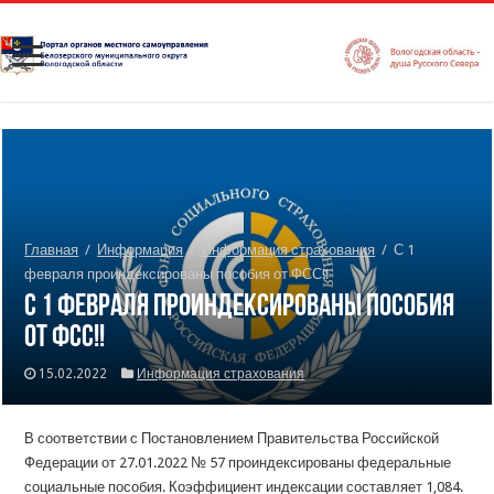
Главная
/
Информация
/
Информация страхования
/
С 1
февраля проиндексированы пособия от ФСС!!
С 1 февраля проиндексированы пособия
от ФСС!!
15.02.2022
Информация страхования
В соответствии с Постановлением Правительства Российской
Федерации от 27.01.2022 № 57 проиндексированы федеральные
социальные пособия. Коэффициент индексации составляет 1,084.