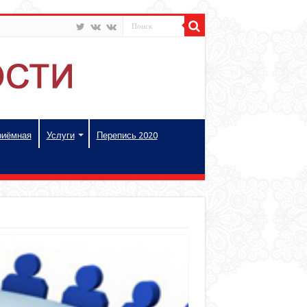
риёмная
Услуги
Перепись 2020