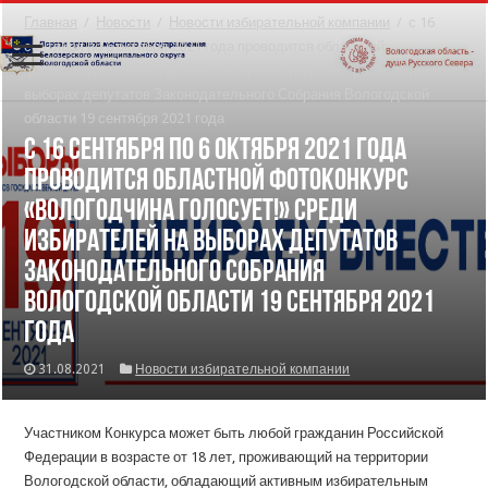
Главная
/
Новости
/
Новости избирательной компании
/
с 16
сентября по 6 октября 2021 года проводится областной
фотоконкурс «Вологодчина голосует!» среди избирателей на
выборах депутатов Законодательного Собрания Вологодской
области 19 сентября 2021 года
с 16 сентября по 6 октября 2021 года
проводится областной фотоконкурс
«Вологодчина голосует!» среди
избирателей на выборах депутатов
Законодательного Собрания
Вологодской области 19 сентября 2021
года
31.08.2021
Новости избирательной компании
Участником Конкурса может быть любой гражданин Российской
Федерации в возрасте от 18 лет, проживающий на территории
Вологодской области, обладающий активным избирательным