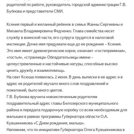
родителей по работе, руководитель городской администрации Г.В.
Бубнова и представители СМИ.
Ксения первый и желанный ребенок в семье Жанны Сергеевны и
Михаила Владимировича Федченко. Глава семейства несет
службу в воинской части, его супруга трудится в налоговой
инспекции. Дочке имя придумали еще до ее рождения – Ксения.
Это имя имеет древнегреческие корни, означает «гостеприимная»,
«гостья», «странница» Обладательницы имени –
целеустремленные и настойчивые натуры, способные высоко
ценить дружбу и взаимопомощь.
На свет Ксюша появилась 2 июня. В день выписки в ее адрес и в
адрес ее родителей звучало много слов поздравлений и
пожеланий, было много цветов.
Г.В. Бубнова вручила новоиспеченным родителям
поздравительный адрес главы Белозерского муниципального
района и передала подарочную коробку со всем необходимым для
малышки в рамках программы Губернатора области О.А.
Кувшинникова «С Днем рождения, малыш».
Напомним, что по инициативе Губернатора Олега Кувшинникова в