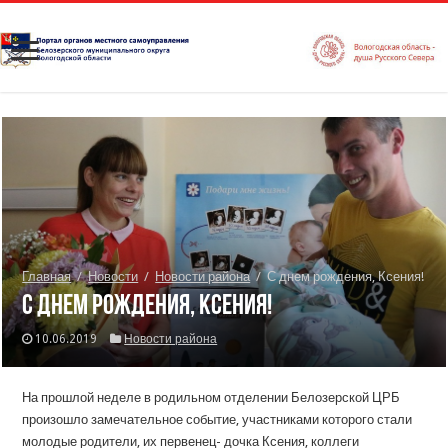
Главная
/
Новости
/
Новости района
/
С днем рождения, Ксения!
С днем рождения, Ксения!
10.06.2019
Новости района
На прошлой неделе в родильном отделении Белозерской ЦРБ
произошло замечательное событие, участниками которого стали
молодые родители, их первенец- дочка Ксения, коллеги