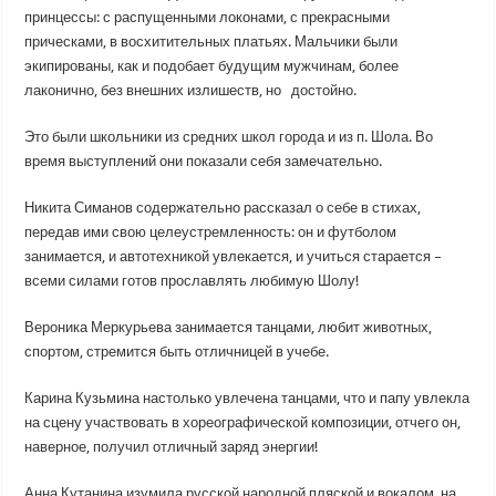
принцессы: с распущенными локонами, с прекрасными
прическами, в восхитительных платьях. Мальчики были
экипированы, как и подобает будущим мужчинам, более
лаконично, без внешних излишеств, но достойно.
Это были школьники из средних школ города и из п. Шола. Во
время выступлений они показали себя замечательно.
Никита Симанов содержательно рассказал о себе в стихах,
передав ими свою целеустремленность: он и футболом
занимается, и автотехникой увлекается, и учиться старается –
всеми силами готов прославлять любимую Шолу!
Вероника Меркурьева занимается танцами, любит животных,
спортом, стремится быть отличницей в учебе.
Карина Кузьмина настолько увлечена танцами, что и папу увлекла
на сцену участвовать в хореографической композиции, отчего он,
наверное, получил отличный заряд энергии!
Анна Кутанина изумила русской народной пляской и вокалом, на