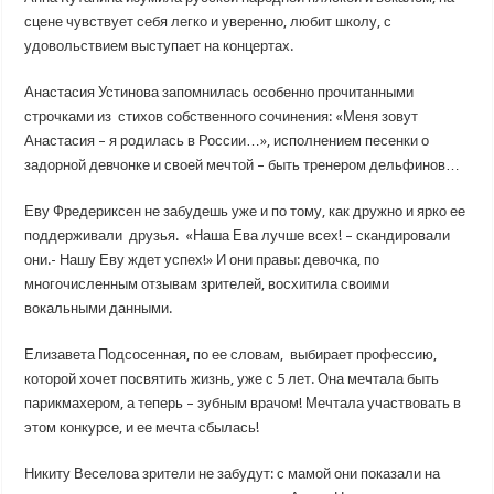
сцене чувствует себя легко и уверенно, любит школу, с
удовольствием выступает на концертах.
Анастасия Устинова запомнилась особенно прочитанными
строчками из стихов собственного сочинения: «Меня зовут
Анастасия – я родилась в России…», исполнением песенки о
задорной девчонке и своей мечтой – быть тренером дельфинов…
Еву Фредериксен не забудешь уже и по тому, как дружно и ярко ее
поддерживали друзья. «Наша Ева лучше всех! – скандировали
они.- Нашу Еву ждет успех!» И они правы: девочка, по
многочисленным отзывам зрителей, восхитила своими
вокальными данными.
Елизавета Подсосенная, по ее словам, выбирает профессию,
которой хочет посвятить жизнь, уже с 5 лет. Она мечтала быть
парикмахером, а теперь – зубным врачом! Мечтала участвовать в
этом конкурсе, и ее мечта сбылась!
Никиту Веселова зрители не забудут: с мамой они показали на