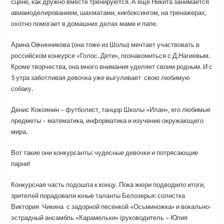
сцене, как дружно вместе тренируются. А еще Никита занимается
авиамоделированием, шахматами, кикбоксингом, на тренажерах,
охотно помогает в домашних делах маме и папе.
Арина Овчинникова (она тоже из Шолы) мечтает участвовать в
российском конкурсе «Голос. Дети», познакомиться с Д.Нагиевым.
Кроме творчества, она много внимания уделяет своим родным. И с
5 утра заботливая девочка уже выгуливает свою любимую
собаку.
Денис Кокоянин – футболист, танцор Школы «Илан», его любимые
предметы – математика, информатика и изучение окружающего
мира.
Вот такие они конкурсанты: чудесные девочки и потрясающие
парни!
Конкурсная часть подошла к концу. Пока жюри подводило итоги,
зрителей порадовали юные таланты Белозерья: солистка
Виктория Чикина с задорной песенкой «Осьминожка» и вокально-
эстрадный ансамбль «Карамельки» (руководитель – Юлия