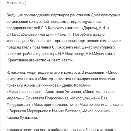
Матюшина).
Ведущие поблагодарили партнеров работников Дома культуры в
организации конкурсной программы: индивидуальных
предпринимателей Л.А.Кирикову (магазин «Дарья»), А.Н. и
О.Н.Барабановых (магазин «Факел»), Потребительскую
кооперация «Белозерская торговопроизводственная компания» и
председатель правления С.Н.Арсентьеву, Центр культурного
развития района и директора Н.А.Нестерову, А.Ю.Мусинского
(Креативное агентство «Dream Team»).
И, наконец, жюри подвело итоги конкурса. В номинации «Мисс-
артистичность» и «Мистер-артистичность»признана лучшими
признаны Арина Овчинникова и Денис Кокоянин;
«Мисс-очарование» – Анастасия Устинова, «Мисс-маленькая
модель» – Елизавета Подсосенная, «Мисс улыбка» – Ева
Фридериксен, «Мисс оригинальность» и «Мистер оригинальность»
– Вероника Меркурьева и Никита Веселов, «Мисс обаяние» –
Карина Кузьмина.
Корона и почетная лента победительницы районного детского