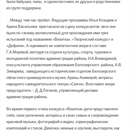
были бабушки, папы, и одноклассники, их друзья и родственники
из групп поддержки.
…Между тем час пробил. Ведущие программы Илья Козырев и
Арина Васильева пригласили на сцену конкурсантов (все они
были по-своему великолепны!) для прохождения ими трех
испытаний под названием «Визитка», «Творческий конкурс» и
«Дефиле». А оценивало их компетентное жюри в составе
Г.А.Моревой, методиста отдела культуры, спорта, туризма и
молодежной политики администрации района, Н.А.Воеводиной,
консультанта управления образования Белозерского района, А.В.
Зимарева, заведующего историческим отделом Белозерского
областного краеведческого музея, Арины Акимовой, актрисы
народного самодеятельного театра «Свеча». Возглавил жюри
председатель – Д. Д.Логинов, управляющий делами
администрации района.
Во время первого этапа конкурса «Визитка» дети представляли
себя, свои увлечения, интересы и свою семью в сопровождении
красивой музыки, фотографий и видео, хореографических
композиций и стихов. Девочки, нежные и хрупкие, выглядели, как