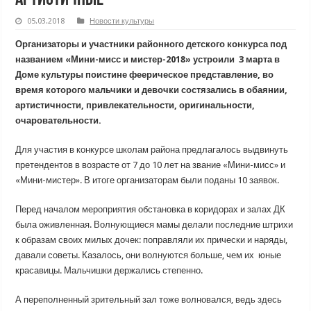
05.03.2018
Новости культуры
Организаторы и участники районного детского конкурса под
названием «Мини-мисс и мистер-2018» устроили 3 марта в
Доме культуры поистине феерическое представление, во
время которого мальчики и девочки состязались в обаянии,
артистичности, привлекательности, оригинальности,
очаровательности.
Для участия в конкурсе школам района предлагалось выдвинуть
претендентов в возрасте от 7 до 10 лет на звание «Мини-мисс» и
«Мини-мистер». В итоге организаторам были поданы 10 заявок.
Перед началом мероприятия обстановка в коридорах и залах ДК
была оживленная. Волнующиеся мамы делали последние штрихи
к образам своих милых дочек: поправляли их прически и наряды,
давали советы. Казалось, они волнуются больше, чем их юные
красавицы. Мальчишки держались степенно.
А переполненный зрительный зал тоже волновался, ведь здесь