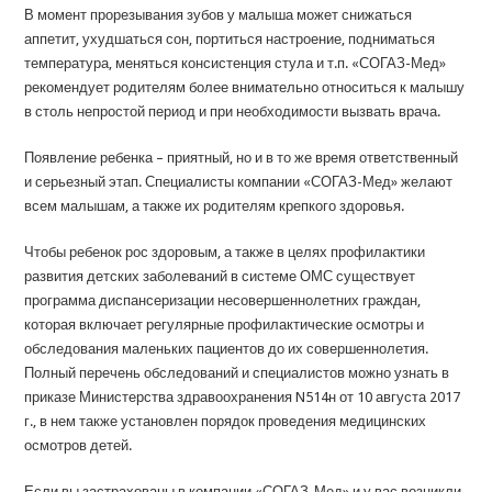
В момент прорезывания зубов у малыша может снижаться
аппетит, ухудшаться сон, портиться настроение, подниматься
температура, меняться консистенция стула и т.п. «СОГАЗ-Мед»
рекомендует родителям более внимательно относиться к малышу
в столь непростой период и при необходимости вызвать врача.
Появление ребенка – приятный, но и в то же время ответственный
и серьезный этап. Специалисты компании «СОГАЗ-Мед» желают
всем малышам, а также их родителям крепкого здоровья.
Чтобы ребенок рос здоровым, а также в целях профилактики
развития детских заболеваний в системе ОМС существует
программа диспансеризации несовершеннолетних граждан,
которая включает регулярные профилактические осмотры и
обследования маленьких пациентов до их совершеннолетия.
Полный перечень обследований и специалистов можно узнать в
приказе Министерства здравоохранения N514н от 10 августа 2017
г., в нем также установлен порядок проведения медицинских
осмотров детей.
Если вы застрахованы в компании «СОГАЗ-Мед» и у вас возникли