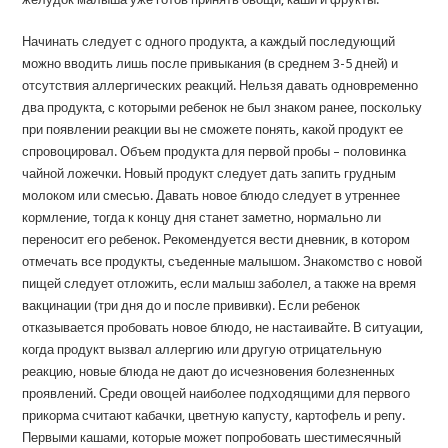
Начинать следует с одного продукта, а каждый последующий
можно вводить лишь после привыкания (в среднем 3-5 дней) и
отсутствия аллергических реакций. Нельзя давать одновременно
два продукта, с которыми ребенок не был знаком ранее, поскольку
при появлении реакции вы не сможете понять, какой продукт ее
спровоцировал. Объем продукта для первой пробы – половинка
чайной ложечки. Новый продукт следует дать запить грудным
молоком или смесью. Давать новое блюдо следует в утреннее
кормление, тогда к концу дня станет заметно, нормально ли
переносит его ребенок. Рекомендуется вести дневник, в котором
отмечать все продукты, съеденные малышом. Знакомство с новой
пищей следует отложить, если малыш заболел, а также на время
вакцинации (три дня до и после прививки). Если ребенок
отказывается пробовать новое блюдо, не настаивайте. В ситуации,
когда продукт вызвал аллергию или другую отрицательную
реакцию, новые блюда не дают до исчезновения болезненных
проявлений. Среди овощей наиболее подходящими для первого
прикорма считают кабачки, цветную капусту, картофель и репу.
Первыми кашами, которые может попробовать шестимесячный