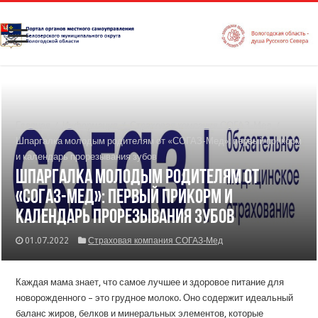
Главная
/
Информация
/
Страховая компания СОГАЗ-Мед
/
Шпаргалка молодым родителям от «СОГАЗ-Мед»: первый прикорм
и календарь прорезывания зубов
Шпаргалка молодым родителям от
«СОГАЗ-Мед»: первый прикорм и
календарь прорезывания зубов
01.07.2022
Страховая компания СОГАЗ-Мед
Каждая мама знает, что самое лучшее и здоровое питание для
новорожденного – это грудное молоко. Оно содержит идеальный
баланс жиров, белков и минеральных элементов, которые