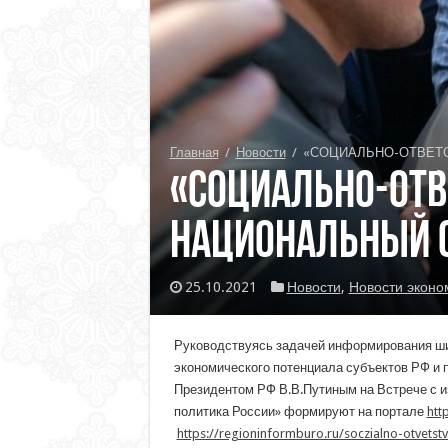
Главная
/
Новости
/
«СОЦИАЛЬНО-ОТВЕТС
«СОЦИАЛЬНО-ОТВ
НАЦИОНАЛЬНЫЙ 
25.10.2021
Новости
,
Новости эконо
Руководствуясь задачей информирования ши
экономического потенциала субъектов РФ и 
Президентом РФ В.В.Путиным на Встрече с и
политика России» формируют на портале
htt
https://regioninformburo.ru/soczialno-otvetst