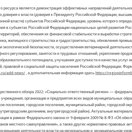
о ресурса является демонстрация эффективных направлений деятельнос
о доверия к власти (доверия к Президенту Российской Федерации, высш
нной власти) субъектов Российской Федерации, уровень которого определ
ия в субъектах Российской Федерации национальных целей развития Рос
территорий, обеспечения их финансовой стабильности и выработки страте
нка, жилищного строительства и градостроительства, обновления промы
 экологической безопасности, осуществления ветеринарной деятельности
фного регулирования, занятости и трудовых отношений, укрепления продо
-образовательного потенциала, улучшения доступности и качества услуг и
й, правовой и социальной защиты населения Российской Федерации. Фор
o.ru/add-news/
, а дополнительная информация здесь​​​​​​​
https://regioninform
ественного обзора 2022: «Социально-ответственный регион» — федерал
е учреждения, организации и предприятия всех видов муниципальных обр
кое поселение, городское поселение, муниципальный район, городской окр
внутригородским делением, внутригородской район). Актуальные материал
ации в рамках Федерального закона от 9 февраля 2009 № 8-ФЗ «Об обес
ганов местного самоуправления», а также других нормативно правовых ак
х освещения деятельности власти на региональном и муниципальном уро