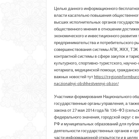
Целью данного информационного бесплатног
власти касательно повышения общественног
высших исполнительных органов государстве
общественного мнения в отношении достижен
экономического и инвестиционного развития 
предпринимательства и потребительского ры
совершенствования системы АПК, ЖКХ, ТЭК и
контрактной системы в сфере закупок и тари
культурного, спортивно-туристского, научно
нотариата, медицинской помощи, гражданско
важных новостей тут
https://regioninformbur
naczionalnyj-obshhestvennyj-obzor/
Участники формирования Национального общ
государственные органы управления, а такж
закона от 27 мая 2014 года № 136−ФЗ (сельс
федерального значения, городской округ с 
РФ и муниципальных образований для публик
деятельности государственных органов и ор
части информационной открытости и в целя