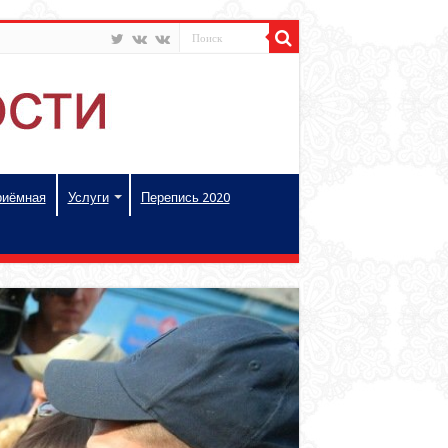
риёмная
Услуги
Перепись 2020