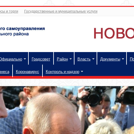
сы и торги
Государственные и муниципальные услуги
Официально
Градсовет
Район
Власть
Документы
П
знеса
Коронавирус
Контроль и надзор