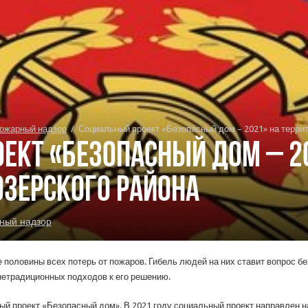
ожарный надзор
/
Социальный проект «Безопасный дом – 2021» на терри
ект «Безопасный дом – 2
озерского района
ный надзор
 половины всех потерь от пожаров. Гибель людей на них ставит вопрос б
етрадиционных подходов к его решению.
ый проект «Безопасный дом». В 2021 году социальный проект направлен н