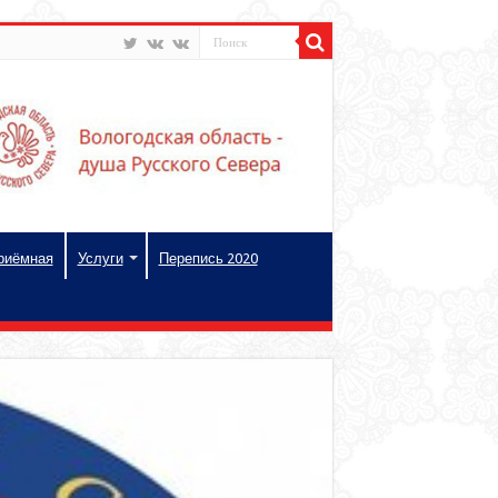
риёмная
Услуги
Перепись 2020