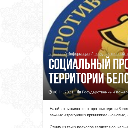
Главная
/
Информация
/
Государственный п
Социальный про
территории Бел
08.11.2021
Государственный пожар
На объекты жилого сектора приходится более
важных и требующих принципиально новых, н
Одним из таких подходов является социальн