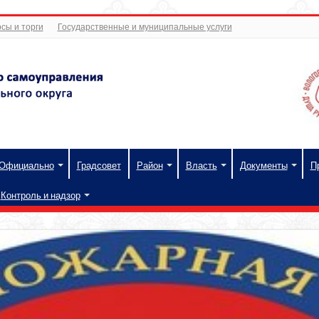
сы и торги
Государственные и муниципальные услуги
Официально
Градсовет
Район
Власть
Документы
П
Контроль и надзор