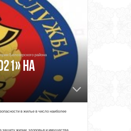
тории Белозерского района
021» на
езопасности в жилье в число наиболее
а защиту жизни, здоровья и имущества