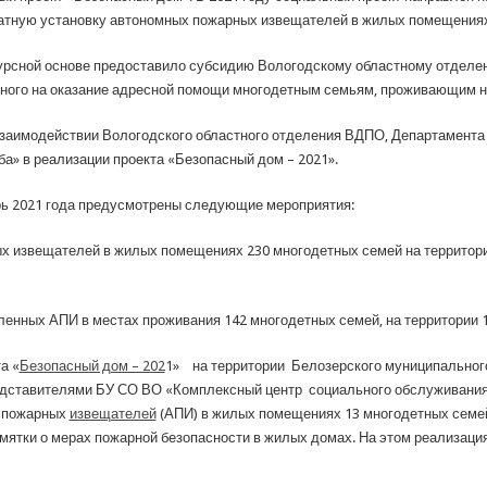
латную установку автономных пожарных извещателей в жилых помещения
курсной основе предоставило субсидию Вологодскому областному отдел
нного на оказание адресной помощи многодетным семьям, проживающим н
 взаимодействии Вологодского областного отделения ВДПО, Департамент
а» в реализации проекта «Безопасный дом – 2021».
брь 2021 года предусмотрены следующие мероприятия:
х извещателей в жилых помещениях 230 многодетных семей на территори
вленных АПИ в местах проживания 142 многодетных семей, на территории 
а «
Безопасный дом – 202
1» на территории Белозерского муниципальног
дставителями БУ СО ВО «Комплексный центр социального обслуживания 
х пожарных
извещателей
(АПИ) в жилых помещениях 13 многодетных семе
мятки о мерах пожарной безопасности в жилых домах. На этом реализация