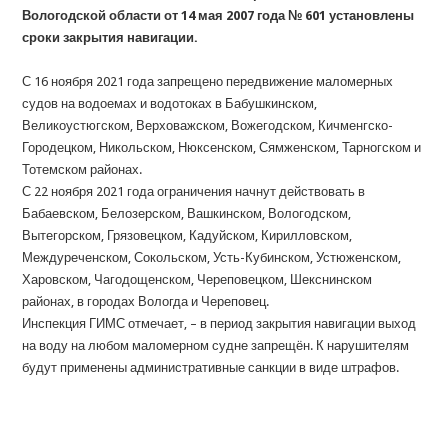
Вологодской области от 14 мая 2007 года № 601 установлены
сроки закрытия навигации.
С 16 ноября 2021 года запрещено передвижение маломерных
судов на водоемах и водотоках в Бабушкинском,
Великоустюгском, Верховажском, Вожегодском, Кичменгско-
Городецком, Никольском, Нюксенском, Сямженском, Тарногском и
Тотемском районах.
С 22 ноября 2021 года ограничения начнут действовать в
Бабаевском, Белозерском, Вашкинском, Вологодском,
Вытегорском, Грязовецком, Кадуйском, Кирилловском,
Междуреченском, Сокольском, Усть-Кубинском, Устюженском,
Харовском, Чагодощенском, Череповецком, Шекснинском
районах, в городах Вологда и Череповец.
Инспекция ГИМС отмечает, – в период закрытия навигации выход
на воду на любом маломерном судне запрещён. К нарушителям
будут применены административные санкции в виде штрафов.