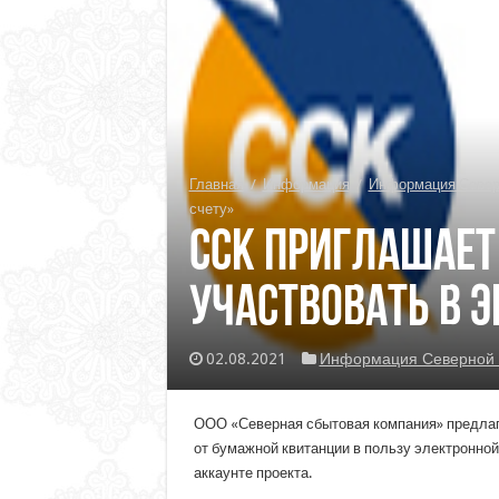
Главная
/
Информация
/
Информация Север
счету»
ССК приглашает
участвовать в э
02.08.2021
Информация Северной 
ООО «Северная сбытовая компания» предлага
от бумажной квитанции в пользу электронной
аккаунте проекта.