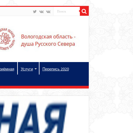
риёмная
Услуги
Перепись 2020