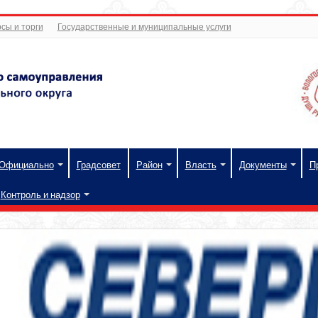
сы и торги
Государственные и муниципальные услуги
Официально
Градсовет
Район
Власть
Документы
П
Контроль и надзор