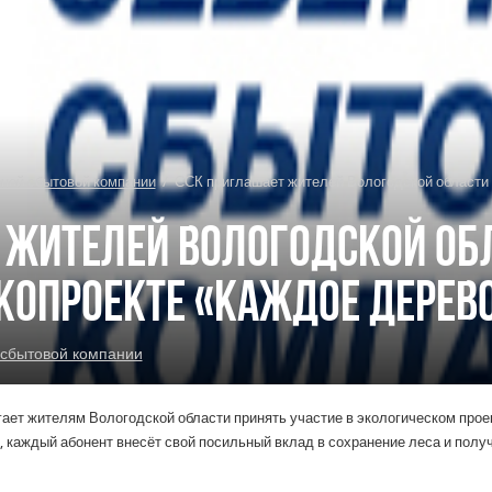
ной сбытовой компании
/
ССК приглашает жителей Вологодской области 
 жителей Вологодской об
копроекте «Каждое дерево
сбытовой компании
ет жителям Вологодской области принять участие в экологическом проек
, каждый абонент внесёт свой посильный вклад в сохранение леса и полу