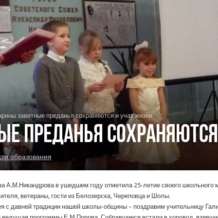
арины заветные преданья сохраняются и учат жизни
ые преданья сохраняются
сти образования
за А.М.Никандрова в ушедшем году отметила 25-летие своего школьного 
чителя, ветераны, гости из Белозерска, Череповца и Шолы.
я с давней традиции нашей школы-общины – поздравим учительницу Гал
и ведущая программы Е.М.Попова. Собравшиеся встали в хоровод, взявши