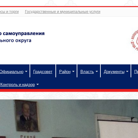
сы и торги
Государственные и муниципальные услуги
Официально
Градсовет
Район
Власть
Документы
П
Контроль и надзор