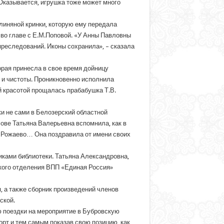
Оказывается, игрушка тоже может много
линяной кринки, которую ему передала
 во главе с Е.М.Поповой. «У Анны Павловны
преследований. Иконы сохранила», – сказала
орая принесла в свое время дойницу
 и чистоты. Проникновенно исполнила
ой красотой прощалась прабабушка Т.В.
ки не сами в Белозерский областной
ове Татьяна Валерьевна вспомнила, как в
. Рожаево… Она поздравила от имени своих
ками библиотеки. Татьяна Александровна,
ского отделения ВПП «Единая Россия»
, а также сборник произведений членов
ской.
ю поездки на мероприятие в Бубровскую
орт и тем самым показав свою позицию, как