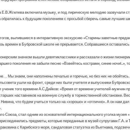
ца Е.В.Жгилева включила музыку, и под лирическую мелодию зазвучали с
 обратилась к будущим поколениям с просьбой сберечь самые лучшие шк
огов, вылившиеся в интерактивную экскурсию «Старины заветные предан
вязь времен в Бубровской школе не прерывается. Собравшиеся оставались 
пионерским значком вышли девятиклассники и рассказали о жизни пионери
аршего поколения не забыли песню «Взвейтесь кострами, синие ночи!..»,
е… Мы знаем, они наполнены печалью и горечью, но без них не обойтись.
льсовета ушли на фронт, среди них были учителя и выпускники Бубровско
 ученик того времени А.С.Дийков: «Время от времени учителей-мужчин п
старших наставников на военную службу в торжественной обстановке. Ве
ивина, что будем учиться только на «хорошо» и «отлично». А он нам дал 
.
го Союза, стал одним из основателей интернационального уголка музея «
присоединились предметы, которые переданные в музей супругами Г.А. и
раковина с Карибского моря, сандаловая статуэтка из Вьетнама, подсвечн