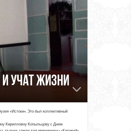
 и учат жизни
музея «Истоки». Это был коллективный
ину Кирилловну Копыльцову с Днем
сь за руки, спели для именинницы «Каравай»