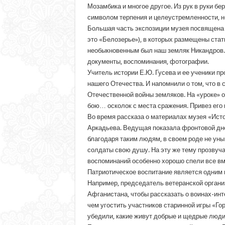
Мозамбика и многое другое. Из рук в руки бе
символом терпения и целеустремленности, н
Большая часть экспозиции музея посвящена 
это «Белозерье»), в которых размещены стат
необыкновенным был наш земляк Никандров. 
документы, воспоминания, фотографии.
Учитель истории Е.Ю. Гусева и ее ученики п
нашего Отечества. И напомнили о том, что 
Отечественной войны земляков. На «уроке» 
бою… осколок с места сражения. Привез его 
Во время рассказа о материалах музея «Исто
Аркадьева. Ведущая показала фронтовой дне
благодаря таким людям, в своем роде не уны
солдаты свою душу. На эту же тему прозвуча
воспоминаний особенно хорошо спели все вм
Патриотическое воспитание является одним 
Например, председатель ветеранской организ
Афганистана, чтобы рассказать о воинах-инт
чем угостить участников старинной игры «Го
убедили, какие живут добрые и щедрые люди