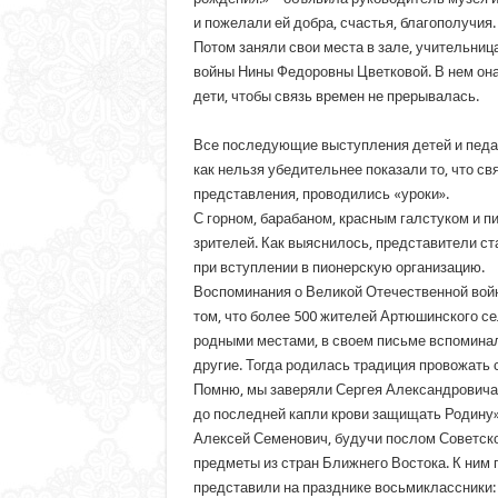
и пожелали ей добра, счастья, благополучия.
Потом заняли свои места в зале, учительни
войны Нины Федоровны Цветковой. В нем она
дети, чтобы связь времен не прерывалась.
Все последующие выступления детей и педаг
как нельзя убедительнее показали то, что с
представления, проводились «уроки».
С горном, барабаном, красным галстуком и 
зрителей. Как выяснилось, представители ст
при вступлении в пионерскую организацию.
Воспоминания о Великой Отечественной войн
том, что более 500 жителей Артюшинского се
родными местами, в своем письме вспоминал
другие. Тогда родилась традиция провожать 
Помню, мы заверяли Сергея Александровича Н
до последней капли крови защищать Родину»
Алексей Семенович, будучи послом Советско
предметы из стран Ближнего Востока. К ним 
представили на празднике восьмиклассники: 