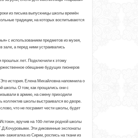
троки из письма выпускницы школы времён
ольные традиции, на которых воспитываются
ья» с использованием предметов из музея,
в зале, а перед ними устраивались
и прошлых лет. Подключили к этому
 торжественное обещание будущих пионеров
 Это история. Елена Михайловна напомнила о
й школы. О том, как прощались они с
ризывали в армию, на смену приходили
сь коллектив школы выстраивался во дворе.
слово, что не посрамит чести школы, будет
Истоки», вручив на 100-летии родной школы
 Т.Д.Кочуровыми. Эти диковинные экспонаты
ик-зажигалка из Сирии, роспись на ткани из