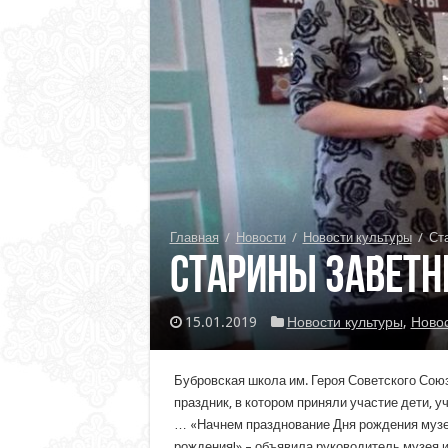
Главная
/
Новости
/
Новости культуры
/
Ст
Старины заветн
15.01.2019
Новости культуры
,
Ново
Бубровская школа им. Героя Советского Сою
праздник, в котором приняли участие дети, у
… «Начнем празднование Дня рождения музе
рождения!» – объявила руководитель музея 