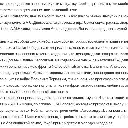
режно передавали взрослые и дети статуэтку верблюда, при этом им сообщ
епременного достижения поставленной цели.
А.М.Никандрову, чье имя носит школа. В архиве сохранены выпуски район
ьи журналиста А.С. Дийкова. Статьи Александра Семеновича рассказываю
Дочь А.М.Никандрова Лилия Александровна Данилова передала в музей л
ровели для собравшихся небольшой урок истории: рассказали о подвиге за
в сельском Парке Победы на мемориальных досках тоже высечены имена –
особенно взволновал момент, когда присутствующим дали подержать иск
из «Долины Славы» Заполярья, а в годы войны она была настоящей «Долин
ки» тронуло письмо с фронта (голос войны!) от отца Валентины Алексее
вник, куда солдат Аркадьев записывал песни, стихи, посвящения однопо
вающим на войне Василиям Теркиным, мы и знаем, что происходило в те д
л и рассказ про то, как получали письма фронтовики от своих любимых, о
есте песню военной поры «В землянке».
из главных направлений деятельности школьного музея. И в этом плане ш
ации А.Е.Бычкова, по словам Е.М.Поповой, ежегодно приходит в школу 1
ернационалистах. Ребята такие встречи любят. Александра Евгеньевна к 
ршок» и гостей. Пироги с морковью, с грибами, с маком стали тоже украше
 на Артюшинской земле, какой пример детям и молодежи подают.