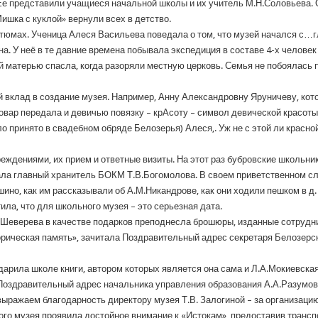
 Ее представили учащиеся начальной школы и их учитель М.Н.Соловьева. 
ишка с куклой» вернули всех в детство.
стюмах. Ученица Алеся Васильева поведала о том, что музей начался с…г
. У неё в те давние времена побывала экспедиция в составе 4-х человек
й матерью спасла, когда разоряли местную церковь. Семья не побоялась 
ой вклад в создание музея. Например, Анну Александровну Яруничеву, кот
овар передала и девичью повязку – крАсоту – символ девической красоты
ло принято в свадебном обряде Белозерья) Алеся,. Уж не с этой ли красн
реждениями, их прием и ответные визиты. На этот раз бубровские школьни
хала главный хранитель БОКМ Т.В.Богомолова. В своем приветственном сл
ино, как им рассказывали об А.М.Никандрове, как они ходили пешком в д
ила, что для школьного музея – это серьезная дата.
Шеверева в качестве подарков преподнесла брошюры, изданные сотрудни
орическая память», зачитала Поздравительный адрес секретаря Белозер
арила школе книги, автором которых является она сама и Л.А.Мокиевская
Поздравительный адрес начальника управления образования А.А.Разумов
выражаем благодарность директору музея Т.В. Залогиной – за организаци
ого музея проявила достойное внимание к «Истокам», предоставив трансп