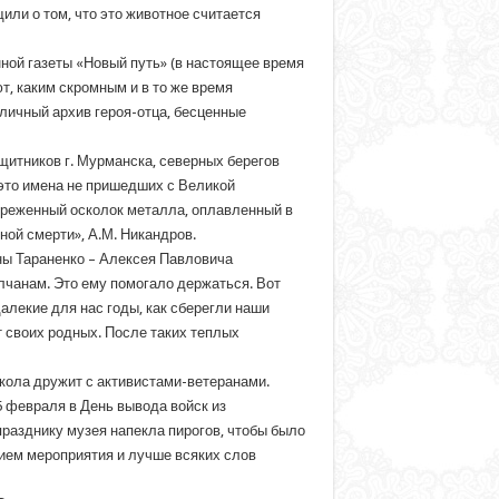
или о том, что это животное считается
ной газеты «Новый путь» (в настоящее время
т, каким скромным и в то же время
ичный архив героя-отца, бесценные
щитников г. Мурманска, северных берегов
 это имена не пришедших с Великой
ореженный осколок металла, оплавленный в
ой смерти», А.М. Никандров.
вны Тараненко – Алексея Павловича
лчанам. Это ему помогало держаться. Вот
алекие для нас годы, как сберегли наши
т своих родных. После таких теплых
кола дружит с активистами-ветеранами.
5 февраля в День вывода войск из
празднику музея напекла пирогов, чтобы было
нием мероприятия и лучше всяких слов