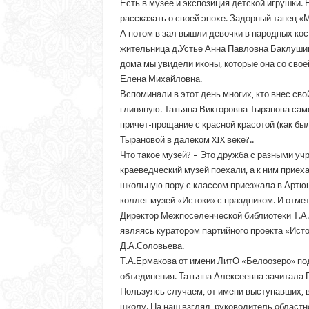
Есть в музее и экспозиция детской игрушки.
рассказать о своей эпохе. Задорный танец «М
А потом в зал вышли девочки в народных ко
жительница д.Устье Анна Павловна Баклушина
дома мы увидели иконы, которые она со свое
Елена Михайловна.
Вспоминали в этот день многих, кто внес св
глиняную. Татьяна Викторовна Тыранова сам
причет-прощание с красной красотой (как бы
Тырановой в далеком XIX веке?..
Что такое музей? – Это дружба с разными уч
краеведческий музей поехали, а к ним прие
школьную пору с классом приезжала в Артюш
коллег музей «Истоки» с праздником. И отмет
Директор Межпоселенческой библиотеки Т.А.
являясь куратором партийного проекта «Ист
Д.А.Соловьева.
Т.А.Ермакова от имени ЛитО «Белоозеро» под
объединения. Татьяна Алексеевна зачитала 
Пользуясь случаем, от имени выступавших, 
школу. На наш взгляд, руководитель областн