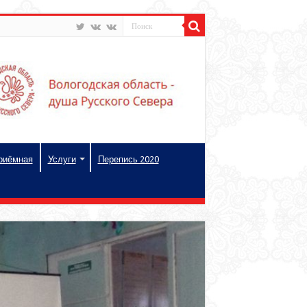
риёмная
Услуги
Перепись 2020