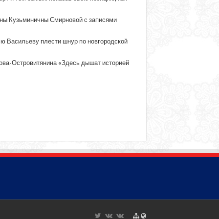
Нины Кузьминичны Смирновой с записями
есю Васильеву плести шнур по новгородской
пова-Островитянина «Здесь дышат историей