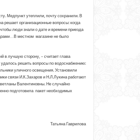
ту. Медпункт утеплили, почту сохранили. В
на решает организационные вопросы: когда
чтобы люди знали о дате и времени приезда
арами…В местном магазине не было
й в лучшую сторону, – считает глава
сь удалось решить вопросы по водоснабжению:
ильники уличного освещения. Установили
ки связи И.К.Захаров и Н.Л.Лукина работают
 Светланы Валентиновны. Не случайно
менно подготовила пакет необходимых
Татьяна Гаврилова