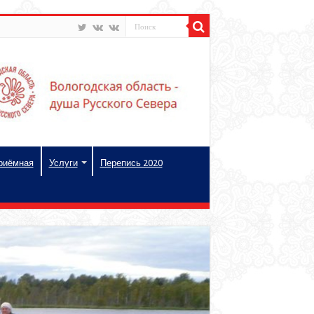
риёмная
Услуги
Перепись 2020