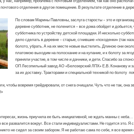
, у нас, например, проблема с почтовым отделением, так как оно распола
 почтового отделения в другое помещение. В результате отделение в дере
По словам Марины Павловны, заслуга старосты – это и организац
деревне субботник, не поленится – все дома обойдет и добьется
субботника по устройству детской площадки. И несколько суббо
дело сделать в деревне – старые, сгнившие «походенки» (так наз
болото, убрать. А на их месте новые выстелить. Длиною они около
платомою выходим на полоскание и на купание, и к болоту за яго
приняли участие, в том числе и дачники, и дети. Спасибо за сп
ОП Лесопильный завод АО «Белозерский ЛПХ» Е.В. Конанову и з
за их доставку. Тракторами и специальной техникой по болоту п
и, чтобы вовремя грейдировали, от снега очищали. Чуть что не так, она зв
!»
тересах, жизнь приучила ее быть инициативной, не ждать манны с неба… 
о все развалится вокруг. Все стали индивидуалистами. Не годится это. Я
никто не сидел за своим забором. Я не работаю сама по себе, я все врем