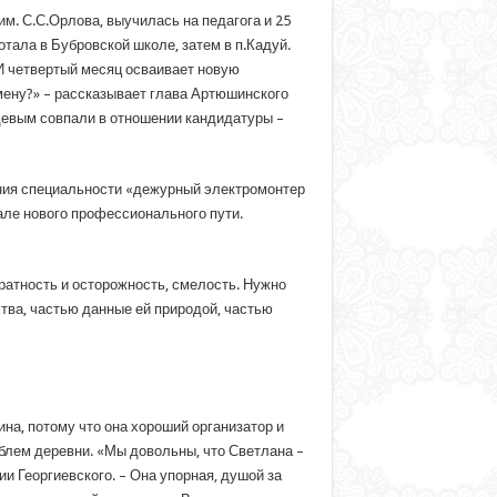
. С.С.Орлова, выучилась на педагога и 25
отала в Бубровской школе, затем в п.Кадуй.
 И четвертый месяц осваивает новую
амену?» – рассказывает глава Артюшинского
девым совпали в отношении кандидатуры –
ения специальности «дежурный электромонтер
але нового профессионального пути.
ратность и осторожность, смелость. Нужно
тва, частью данные ей природой, частью
а, потому что она хороший организатор и
облем деревни. «Мы довольны, что Светлана –
и Георгиевского. – Она упорная, душой за