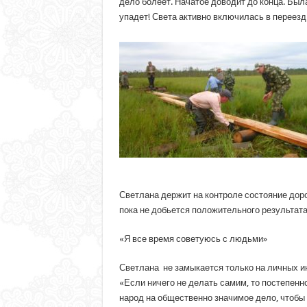
дело болеет. Начатое доводит до конца. Была
упадет! Света активно включилась в переезд
Светлана держит на контроле состояние дорог
пока не добьется положительного результата
«Я все время советуюсь с людьми»
Светлана не замыкается только на личных ин
«Если ничего не делать самим, то постепенн
народ на общественно значимое дело, чтобы 