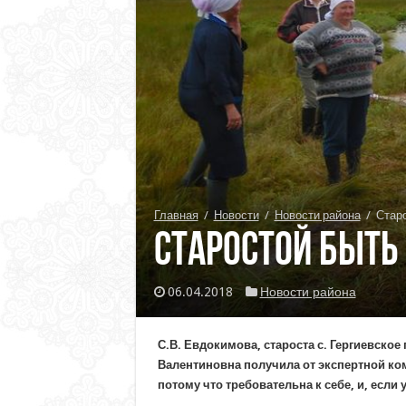
Главная
/
Новости
/
Новости района
/
Стар
Старостой быть
06.04.2018
Новости района
С.В. Евдокимова, староста с. Гергиевское
Валентиновна получила от экспертной ком
потому что требовательна к себе, и, если у