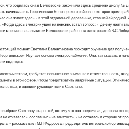
, что родилась она в Белозерске, закончила здесь среднюю школу № 2 им
ть начинала в с. Георгиевское Белозерского района, некоторое время раб
час она живет здесь – в этой отдаленной деревеньке, ставшей ей родной.
 «Когда здесь электрик ушел на пенсию, встал вопрос: «Где ему найти з
наши мнения с начальником Белозерских районных электросетей В.С.Лебе
настоящий момент Светлана Валентиновна проходит обучение для получ
оргиевское». Изучает основы электроснабжения. Она, так сказать, в нач
гаем надежды»
электричеством, требуется повышенное внимание и ответственность, акку
менты в этой сфере, чтобы предотвратить аварийные ситуации. Эти качес
ельствах, и оценили руководители в Светлане.
выбрали Светлану старостой, потому что она энергичная, деловая женщин
а не отказалась, сославшись на занятость, – не осталась в стороне от пр
дела, – рассказывает М.П.Федорова, председатель ветеранской организаци