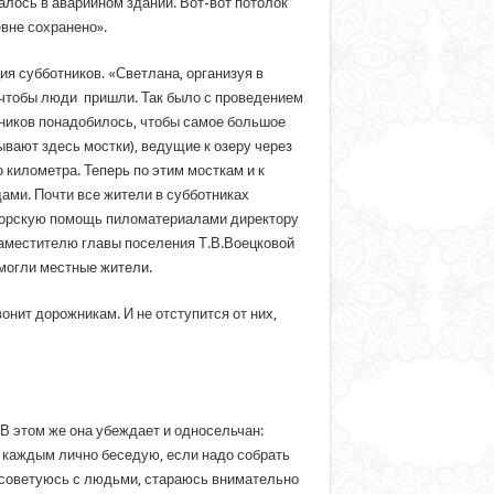
галось в аварийном здании. Вот-вот потолок
вне сохранено».
ия субботников. «Светлана, организуя в
, чтобы люди пришли. Так было с проведением
тников понадобилось, чтобы самое большое
ывают здесь мостки), ведущие к озеру через
 километра. Теперь по этим мосткам и к
дами. Почти все жители в субботниках
онсорскую помощь пиломатериалами директору
аместителю главы поселения Т.В.Воецковой
омогли местные жители.
онит дорожникам. И не отступится от них,
В этом же она убеждает и односельчан:
 с каждым лично беседую, если надо собрать
я советуюсь с людьми, стараюсь внимательно