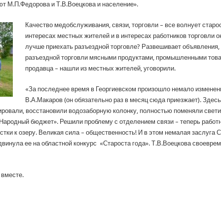
т М.П.Федорова и Т.В.Воецкова и население».
Качество медобслуживания, связи, торговли – все волнует старос
интересах местных жителей и в интересах работников торговли о
лучше приехать разъездной торговле? Развешивает объявления, 
разъездной торговли мясными продуктами, промышленными тов
продавца – нашли из местных жителей, уговорили.
«За последнее время в Георгиевском произошло немало изменени
В.А.Макаров (он обязательно раз в месяц сюда приезжает). Зде
ировали, восстановили водозаборную колонку, полностью поменяли свет
Народный бюджет». Решили проблему с отделением связи – теперь работни
тки к озеру. Великая сила – общественность! И в этом немалая заслуга
инула ее на областной конкурс «Староста года». Т.В.Воецкова своевре
 вместе.