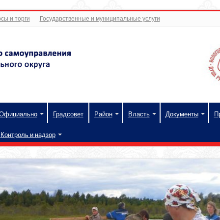
сы и торги
Государственные и муниципальные услуги
Официально
Градсовет
Район
Власть
Документы
П
Контроль и надзор