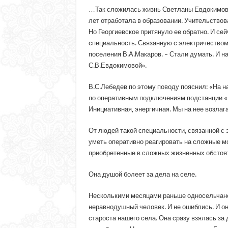
…Так сложилась жизнь Светланы Евдокимовой
лет отработала в образовании. Учительствова
Но Георгиевское притянуло ее обратно. И сей
специальность. Связанную с электричеством.
поселения В.А.Макаров. – Стали думать. И 
С.В.Евдокимовой».
В.С.Лебедев по этому поводу пояснил: «На 
по оперативным подключениям подстанции «Ге
Инициативная, энергичная. Мы на нее возла
От людей такой специальности, связанной с 
уметь оперативно реагировать на сложные мо
приобретенные в сложных жизненных обстоят
Она душой болеет за дела на селе.
Несколькими месяцами раньше односельчане 
неравнодушный человек. И не ошиблись. И он
староста нашего села. Она сразу взялась за 