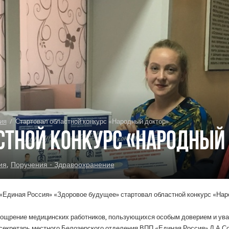
ия
/
Стартовал областной конкурс «Народный доктор»
стной конкурс «Народный
ия
,
Поручения - Здравоохранение
П «Единая Россия» «Здоровое будущее» стартовал областной конкурс «Нар
оощрение медицинских работников, пользующихся особым доверием и ув
секретарь местного Белозерского отделения ВПП «Единая Россия» Д.А.Со