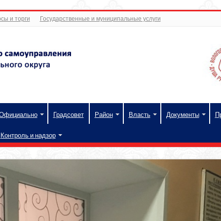
сы и торги
Государственные и муниципальные услуги
Официально
Градсовет
Район
Власть
Документы
П
Контроль и надзор