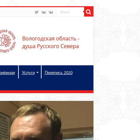
риёмная
Услуги
Перепись 2020