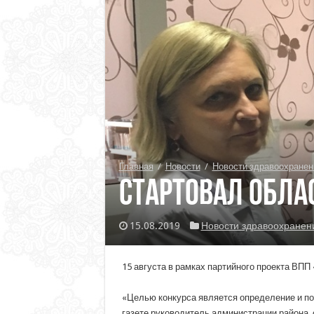
Главная
/
Новости
/
Новости здравоохранен
Стартовал обла
15.08.2019
Новости здравоохранен
15 августа в рамках партийного проекта ВП
«Целью конкурса является определение и п
газете руководитель администрации района, 