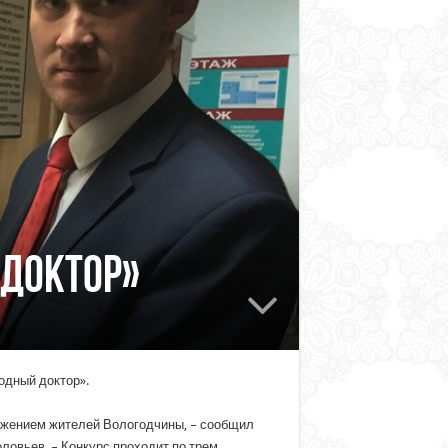
 доктор»
одный доктор».
ажением жителей Вологодчины, – сообщил
ловьев. – Конкурс проходит по трем