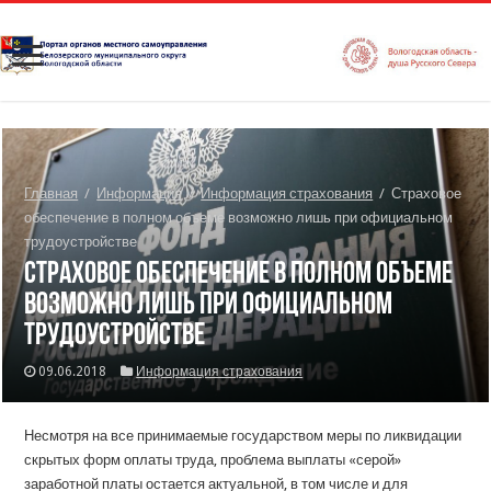
Главная
/
Информация
/
Информация страхования
/
Страховое
обеспечение в полном объеме возможно лишь при официальном
трудоустройстве
Страховое обеспечение в полном объеме
возможно лишь при официальном
трудоустройстве
09.06.2018
Информация страхования
Несмотря на все принимаемые государством меры по ликвидации
скрытых форм оплаты труда, проблема выплаты «серой»
заработной платы остается актуальной, в том числе и для