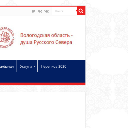
риёмная
Услуги
Перепись 2020