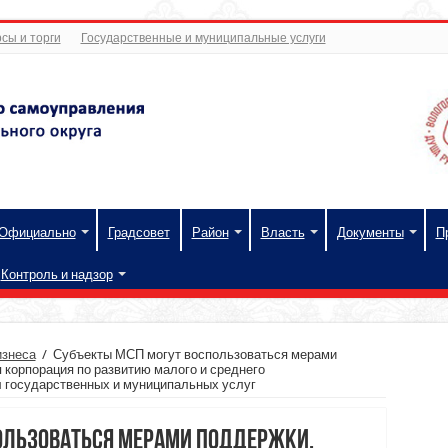
сы и торги
Государственные и муниципальные услуги
Официально
Градсовет
Район
Власть
Документы
П
Контроль и надзор
изнеса
/
Субъекты МСП могут воспользоваться мерами
корпорация по развитию малого и среднего
л государственных и муниципальных услуг
ользоваться мерами поддержки,