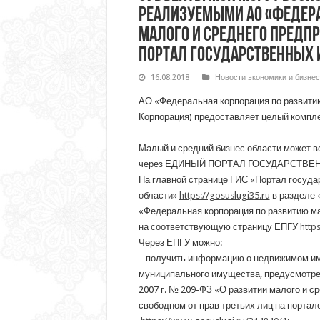
реализуемыми АО «Федера
малого и среднего предп
портал государственных
16.08.2018
Новости экономики и бизнес
АО «Федеральная корпорация по развитию
Корпорация) предоставляет целый компле
Малый и средний бизнес области может в
через ЕДИНЫЙ ПОРТАЛ ГОСУДАРСТВЕН
На главной странице ГИС «Портал госуда
области»
https://gosuslugi35.ru
в разделе 
«Федеральная корпорация по развитию ма
на соответствующую страницу ЕПГУ
http
Через ЕПГУ можно:
– получить информацию о недвижимом им
муниципального имущества, предусмотрен
2007 г. № 209-ФЗ «О развитии малого и с
свободном от прав третьих лиц на портал