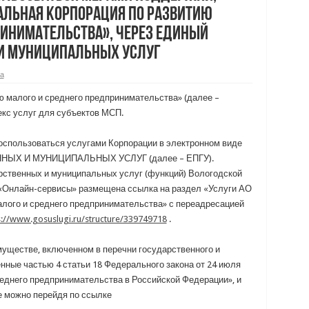
льная корпорация по развитию
ринимательства», через Единый
 и муниципальных услуг
а
 малого и среднего предпринимательства» (далее –
кс услуг для субъектов МСП.
оспользоваться услугами Корпорации в электронном виде
НЫХ И МУНИЦИПАЛЬНЫХ УСЛУГ (далее – ЕПГУ).
рственных и муниципальных услуг (функций) Вологодской
«Онлайн-сервисы» размещена ссылка на раздел «Услуги АО
лого и среднего предпринимательства» с переадресацией
s://www.gosuslugi.ru/structure/339749718
.
уществе, включенном в перечни государственного и
ные частью 4 статьи 18 Федерального закона от 24 июля
реднего предпринимательства в Российской Федерации», и
е можно перейдя по ссылке