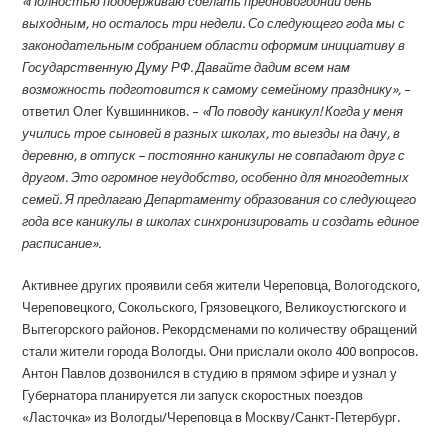
«Полностью поддерживаю сделать предновогодний день
выходным, но осталось три недели. Со следующего года мы с
законодательным собранием области оформим инициативу в
Государственную Думу РФ. Давайте дадим всем нам
возможность подготовится к самому семейному празднику»,
–
ответил Олег Кувшинников. –
«По поводу каникул! Когда у меня
учились трое сыновей в разных школах, то выезды на дачу, в
деревню, в отпуск – постоянно каникулы не совпадают друг с
другом. Это огромное неудобство, особенно для многодетных
семей. Я предлагаю Департаменту образования со следующего
года все каникулы в школах синхронизировать и создать единое
расписание».
Активнее других проявили себя жители Череповца, Вологодского,
Череповецкого, Сокольского, Грязовецкого, Великоустюгского и
Вытегорского районов. Рекордсменами по количеству обращений
стали жители города Вологды. Они прислали около 400 вопросов.
Антон Павлов дозвонился в студию в прямом эфире и узнал у
Губернатора планируется ли запуск скоростных поездов
«Ласточка» из Вологды/Череповца в Москву/Санкт-Петербург.