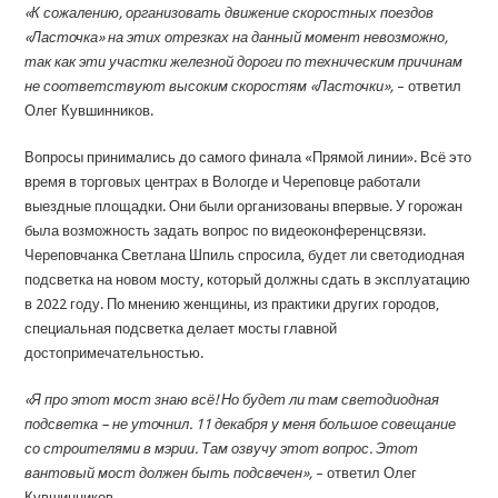
«К сожалению, организовать движение скоростных поездов
«Ласточка» на этих отрезках на данный момент невозможно,
так как эти участки железной дороги по техническим причинам
не соответствуют высоким скоростям «Ласточки»,
– ответил
Олег Кувшинников.
Вопросы принимались до самого финала «Прямой линии». Всё это
время в торговых центрах в Вологде и Череповце работали
выездные площадки. Они были организованы впервые. У горожан
была возможность задать вопрос по видеоконференцсвязи.
Череповчанка Светлана Шпиль спросила, будет ли светодиодная
подсветка на новом мосту, который должны сдать в эксплуатацию
в 2022 году. По мнению женщины, из практики других городов,
специальная подсветка делает мосты главной
достопримечательностью.
«Я про этот мост знаю всё! Но будет ли там светодиодная
подсветка – не уточнил. 11 декабря у меня большое совещание
со строителями в мэрии. Там озвучу этот вопрос. Этот
вантовый мост должен быть подсвечен»,
– ответил Олег
Кувшинников.