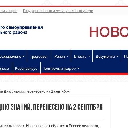
сы и торги
Государственные и муниципальные услуги
Официально
Градсовет
Район
Власть
Документы
П
знеса
Коронавирус
Контроль и надзор
е Дню знаний, перенесено на 2 сентября
ню знаний, перенесено на 2 сентября
дник для всех. Наверное, не найдется в России человека,