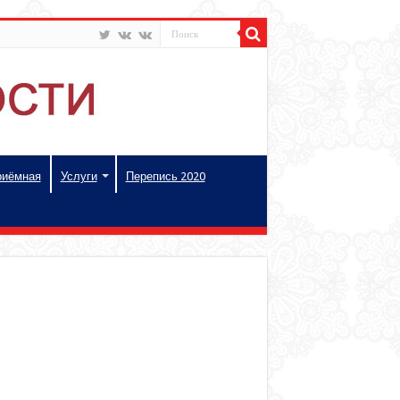
риёмная
Услуги
Перепись 2020