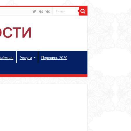
риёмная
Услуги
Перепись 2020