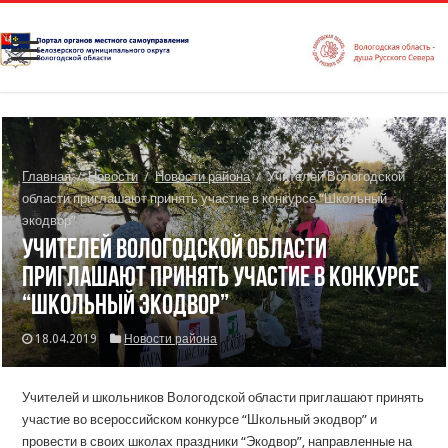
Главная
/
Новости
/
Новости района
/
Учителей Вологодской
области приглашают принять участие в конкурсе “Школьный
экодвор”
Учителей Вологодской области
приглашают принять участие в конкурсе
“Школьный экодвор”
18.04.2019
Новости района
Учителей и школьников Вологодской области приглашают принять
участие во всероссийском конкурсе “Школьный экодвор” и
провести в своих школах праздники “Экодвор”, направленные на