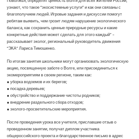
Поволжья, определят ценность Волги для всех жителей России,
узнают, что такое “экосистемные услуги” и как они связаны с
благополучием людей. Игровые задания и дискуссии помогут
ребятам выявить, чем грозит людям нарушение экологического
баланса, как сохранить ценные природные ресурсы и какие
конкретные действия может сделать для этого каждый” –
рассказывает эколог, региональный руководитель движения
“ЭКА” Лариса Тимошенко.
По итогам занятия школьники могут организовать экологическую
акцию, посвященную заботе о Волге, или присоединиться к
экомероприятиям в своем регионе, таким как:
● уборка водоемов и их берегов;
● посадка деревьев;
● обустройство и поддержание чистоты родников;
● внедрение раздельного сбора отходов;
● эколого-просветительские мероприятия.
После проведения урока все учителя, приславшие отзыв о
проведенном занятии, получат диплом участника
общероссийского проекта и благодарственное письмо в адрес