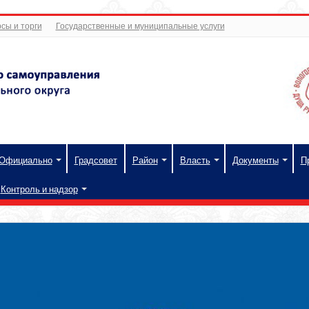
сы и торги
Государственные и муниципальные услуги
Официально
Градсовет
Район
Власть
Документы
П
Контроль и надзор