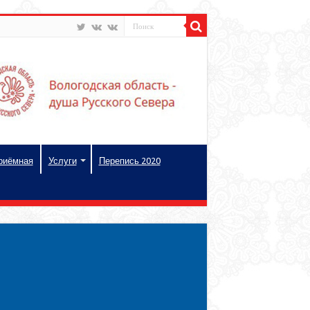
риёмная
Услуги
Перепись 2020