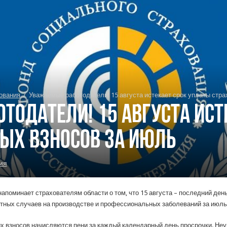
ования
/
Уважаемые работодатели! 15 августа истекает срок уплаты стра
тодатели! 15 августа ист
ых взносов за июль
ия
апоминает страхователям области о том, что 15 августа – последний де
тных случаев на производстве и профессиональных заболеваний за июль 
х взносов начисляются пени за каждый календарный день просрочки. Неу