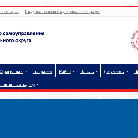
сы и торги
Государственные и муниципальные услуги
Официально
Градсовет
Район
Власть
Документы
П
Контроль и надзор