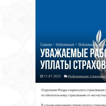
Главная
/
Информация
/
Информация страх
Уважаемые рабо
уплаты страхов
11.07.2022
Информация страхован
Отделение Фонда социального страхования н
по обязательному страхованию от несчастны
В случае нарушения сроков уплаты страховы