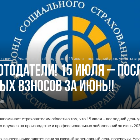
ования
/
Уважаемые работодатели! 15 июля – последний день уплаты стр
тодатели! 15 июля – пос
ых взносов за июнь!!
ия
апоминает страхователям области о том, что 15 июля – последний день
х случаев на производстве и профессиональных заболеваний за июнь 202
х взносов начисляются пени за каждый календарный день просрочки. Неу