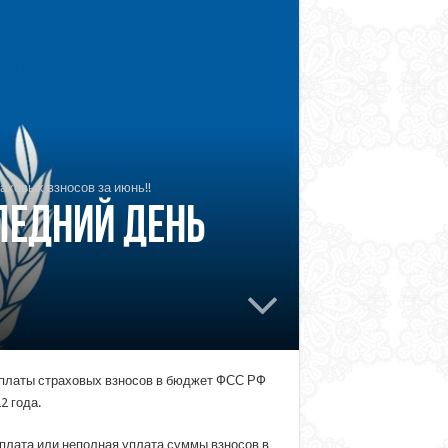
аховых взносов за июнь!!
ледний день
 уплаты страховых взносов в бюджет ФСС РФ
2 года.
плата или неполная уплата суммы взносов в