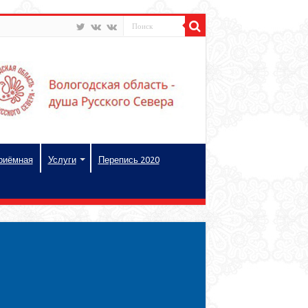
риёмная
Услуги
Перепись 2020