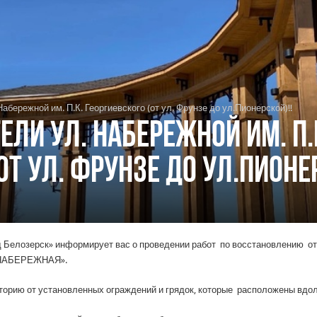
бережной им. П.К. Георгиевского (от ул. Фрунзе до ул.Пионерской)!!
ли ул. Набережной им. П.
от ул. Фрунзе до ул.Пионер
 Белозерск» информирует вас о проведении работ по восстановлению от
 НАБЕРЕЖНАЯ».
иторию от установленных ограждений и грядок, которые расположены вдо