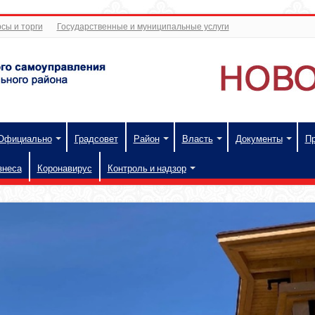
сы и торги
Государственные и муниципальные услуги
Официально
Градсовет
Район
Власть
Документы
П
знеса
Коронавирус
Контроль и надзор