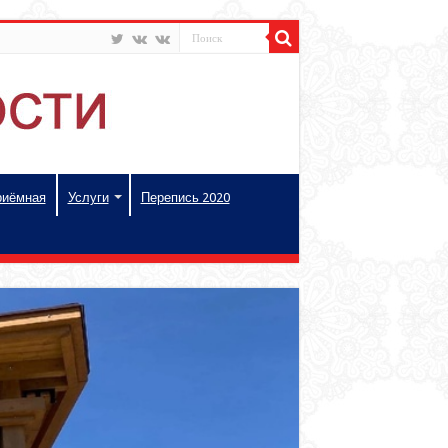
риёмная
Услуги
Перепись 2020