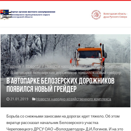
Главная
/
Новости
/
Новости народно-хозяйственного комплекса
/
В автопарке белозерских дорожников появился новый грейдер
В автопарке белозерских дорожников
появился новый грейдер
21.01.2019
Новости народно-хозяйственного комплекса
Борьба со снежными заносами на дорогах идет тяжело. Об этом
вкратце рассказал начальник Белозерского участка
Череповецкого ДРСУ ОАО «Вологдавтодор» Д.И.Логинов. И на это