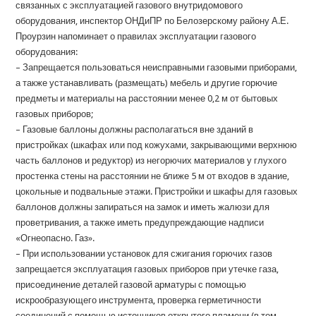
связанных с эксплуатацией газового внутридомового
оборудования, инспектор ОНДиПР по Белозерскому району А.Е.
Проурзин напоминает о правилах эксплуатации газового
оборудования:
– Запрещается пользоваться неисправными газовыми приборами,
а также устанавливать (размещать) мебель и другие горючие
предметы и материалы на расстоянии менее 0,2 м от бытовых
газовых приборов;
– Газовые баллоны должны располагаться вне зданий в
пристройках (шкафах или под кожухами, закрывающими верхнюю
часть баллонов и редуктор) из негорючих материалов у глухого
простенка стены на расстоянии не ближе 5 м от входов в здание,
цокольные и подвальные этажи. Пристройки и шкафы для газовых
баллонов должны запираться на замок и иметь жалюзи для
проветривания, а также иметь предупреждающие надписи
«Огнеопасно. Газ».
– При использовании установок для сжигания горючих газов
запрещается эксплуатация газовых приборов при утечке газа,
присоединение деталей газовой арматуры с помощью
искрообразующего инструмента, проверка герметичности
соединений с помощью источников открытого пламени (в том