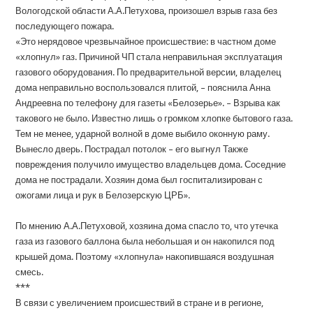
Вологодской области А.А.Петухова, произошел взрыв газа без
последующего пожара.
«Это нерядовое чрезвычайное происшествие: в частном доме
«хлопнул» газ. Причиной ЧП стала неправильная эксплуатация
газового оборудования. По предварительной версии, владелец
дома неправильно воспользовался плитой, – пояснила Анна
Андреевна по телефону для газеты «Белозерье». – Взрыва как
такового не было. Известно лишь о громком хлопке бытового газа.
Тем не менее, ударной волной в доме выбило оконную раму.
Вынесло дверь. Пострадал потолок – его выгнул Также
повреждения получило имущество владельцев дома. Соседние
дома не пострадали. Хозяин дома был госпитализирован с
ожогами лица и рук в Белозерскую ЦРБ».
По мнению А.А.Петуховой, хозяина дома спасло то, что утечка
газа из газового баллона была небольшая и он накопился под
крышей дома. Поэтому «хлопнула» накопившаяся воздушная
смесь.
***
В связи с увеличением происшествий в стране и в регионе,