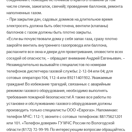
числе спичек, зажигалок, свечей); проведение баллонов, ремонта
наполненных газом.
– При закрытии дач, садовых домиков на длительное время
электросеть должна быть обесточена, вентили (клапаны)
баллонов с газом должны быть плотно закрыты.
«Если вы почувствовали дома у себя запах газа, сразу плотно
закройте вентиль внутреннего газопровода или баллона,
распахните все окна и двери для проветривания, оповестите всех
соседей об опасности, – обращает внимание Андрей Евгеньевич. –
Незамедлительно вызывайте специалистов по номерам
телефонов диспетчера газовой службы: 2-12-04 или 04; для
сотовых операторо:104, 112-4 или 89211401932. Уважаемые
граждане! Во избежание трагедий, связанных с аварийным
режимом газового оборудования, необходимо выполнять
требования пожарной безопасности! А также все работы по
установке и обслуживанию газового оборудования должны
производить только специалисты ООО «Еврогаз». Напоминаю:
телефон МЧС: 112-1; звоните с сотовых телефонов: 88175621201
или 101. «Телефон доверия» ГУ МЧС России по Вологодской
области (8172) 72-99-99. По интересующим вопросам обращайтесь