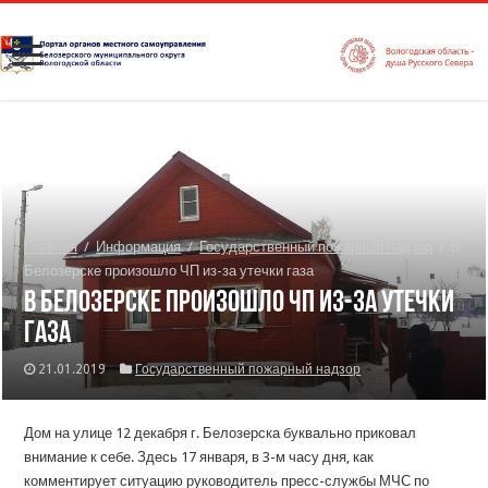
Главная
/
Информация
/
Государственный пожарный надзор
/
В
Белозерске произошло ЧП из-за утечки газа
В Белозерске произошло ЧП из-за утечки
газа
21.01.2019
Государственный пожарный надзор
Дом на улице 12 декабря г. Белозерска буквально приковал
внимание к себе. Здесь 17 января, в 3-м часу дня, как
комментирует ситуацию руководитель пресс-службы МЧС по