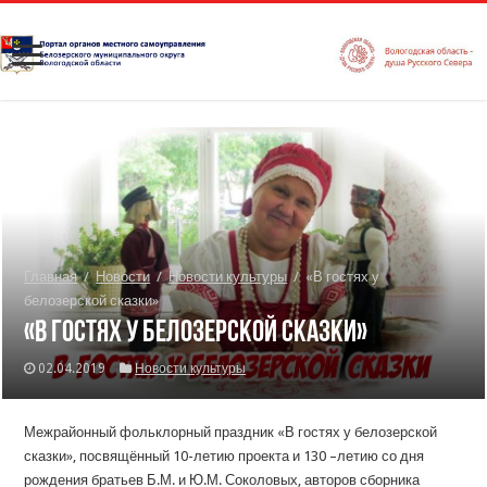
Главная
/
Новости
/
Новости культуры
/
«В гостях у
белозерской сказки»
«В гостях у белозерской сказки»
02.04.2019
Новости культуры
Межрайонный фольклорный праздник «В гостях у белозерской
сказки», посвящённый 10-летию проекта и 130 –летию со дня
рождения братьев Б.М. и Ю.М. Соколовых, авторов сборника