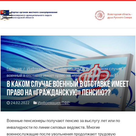
Главная
/
Информация
/
Информация ПФР
/
В каком случае
военный в отставке имеет право на «гражданскую» пенсию??
В каком случае военный в отставке имеет
право на «гражданскую» пенсию??
24.02.2022
Информация ПФР
Военные пенсионеры получают пенсию за выслугу лет или по
инвалидности по линии силовых ведомств. Многие
военнослужащие после увольнения продолжают трудовую