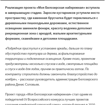
Реализация проекта «Моя Белозерская набережная» вступила
в завершающую стадию. Заросли кустарников уступили место
пространству, где каменная брусчатка будет перекликаться с
деревянными пешеходными дорожками, естественное
освещение заменили фонари, красоту водоема дополнит
рекреационная зона с аркадой, малыми архитектурными
формами, скамейками и детскими площадками.
«Подрядчик приступил к установке аркады, дальше по плану
обустройство тротуара из дерева, асфальтирование
территории и подключение освещения. Кроме того, проектом
предусмотрены несколько спусков к воде, смотровые площадки
и спуск к воде для лодок, причем он практически готов. По
контракту строители должны закончить благоустройство до
ноября»
, – рассказал руководитель администрации Белозерского
района Денис Соловьев.
Проект города «Моя Белозерская набережная» стал одним из
победителей IV Всероссийского конкурса лучших проектов
создания комфортной городской среды, который прошел в 2020