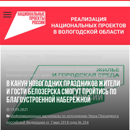
Главная
/
Новости
/
Информационные материалы по
исполнению Указа Президента российской Федерации от 7 мая
2018 года № 204
/
В канун новогодних праздников жители и гости
Белозерска смогут пройтись по благоустроенной набережной
В канун новогодних праздников жители
и гости Белозерска смогут пройтись по
благоустроенной набережной
19.09.2021
Информационные материалы по исполнению Указа Президента
российской Федерации от 7 мая 2018 года № 204