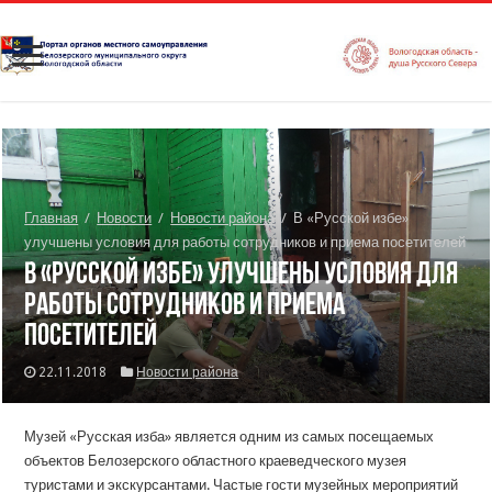
Главная
/
Новости
/
Новости района
/
В «Русской избе»
улучшены условия для работы сотрудников и приема посетителей
В «Русской избе» улучшены условия для
работы сотрудников и приема
посетителей
22.11.2018
Новости района
Музей «Русская изба» является одним из самых посещаемых
объектов Белозерского областного краеведческого музея
туристами и экскурсантами. Частые гости музейных мероприятий