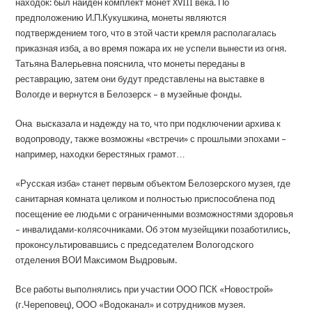
находок: был найден комплект монет XVIII века. По
предположению И.П.Кукушкина, монеты являются
подтверждением того, что в этой части кремля располагалась
приказная изба, а во время пожара их не успели вынести из огня.
Татьяна Валерьевна пояснила, что монеты переданы в
реставрацию, затем они будут представлены на выставке в
Вологде и вернутся в Белозерск – в музейные фонды.
Она высказала и надежду на то, что при подключении архива к
водопроводу, также возможны «встречи» с прошлыми эпохами –
например, находки берестяных грамот…
«Русская изба» станет первым объектом Белозерского музея, где
санитарная комната целиком и полностью приспособлена под
посещение ее людьми с ограниченными возможностями здоровья
– инвалидами-колясочниками. Об этом музейщики позаботились,
проконсультировавшись с председателем Вологодского
отделения ВОИ Максимом Выдровым.
Все работы выполнялись при участии ООО ПСК «Новострой»
(г.Череповец), ООО «Водоканал» и сотрудников музея.