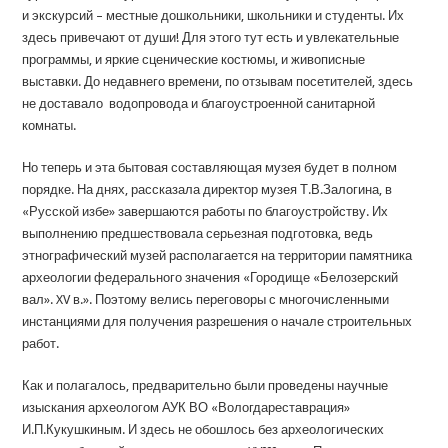
и экскурсий – местные дошкольники, школьники и студенты. Их
здесь привечают от души! Для этого тут есть и увлекательные
программы, и яркие сценические костюмы, и живописные
выставки. До недавнего времени, по отзывам посетителей, здесь
не доставало водопровода и благоустроенной санитарной
комнаты.
Но теперь и эта бытовая составляющая музея будет в полном
порядке. На днях, рассказала директор музея Т.В.Залогина, в
«Русской избе» завершаются работы по благоустройству. Их
выполнению предшествовала серьезная подготовка, ведь
этнографический музей располагается на территории памятника
археологии федерального значения «Городище «Белозерский
вал». XV в.». Поэтому велись переговоры с многочисленными
инстанциями для получения разрешения о начале строительных
работ.
Как и полагалось, предварительно были проведены научные
изыскания археологом АУК ВО «Вологдареставрация»
И.П.Кукушкиным. И здесь не обошлось без археологических