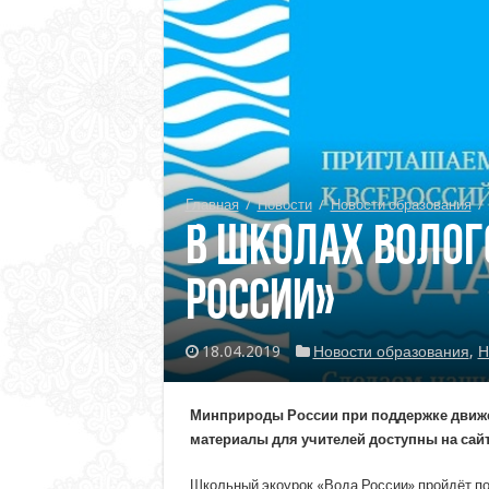
Главная
/
Новости
/
Новости образования
/
В школах Волог
России»
18.04.2019
Новости образования
,
Н
Минприроды России при поддержке движен
материалы для учителей доступны на сай
Школьный экоурок «Вода России» пройдёт по 