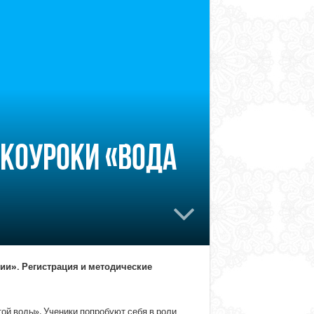
экоуроки «Вода
ии». Регистрация и методические
той воды». Ученики попробуют себя в роли