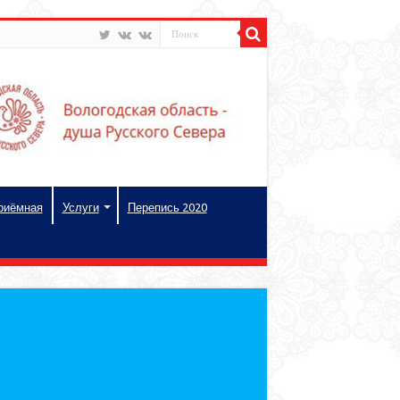
риёмная
Услуги
Перепись 2020