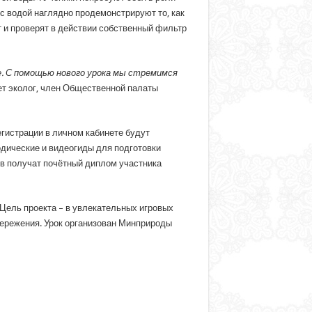
с водой наглядно продемонстрируют то, как
т и проверят в действии собственный фильтр
не. С помощью нового урока мы стремимся
ает эколог, член Общественной палаты
егистрации в личном кабинете будут
одические и видеогиды для подготовки
ов получат почётный диплом участника
 Цель проекта – в увлекательных игровых
бережения. Урок организован Минприроды