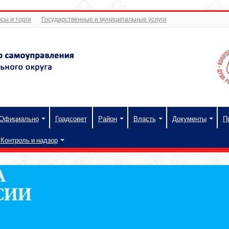
сы и торги
Государственные и муниципальные услуги
Официально
Градсовет
Район
Власть
Документы
П
Контроль и надзор