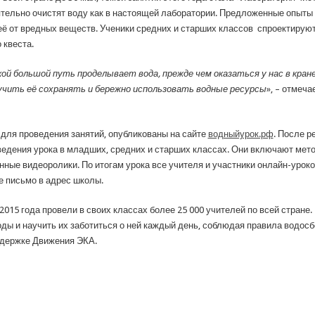
ятельно очистят воду как в настоящей лаборатории. Предложенные опыты 
ь её от вредных веществ. Ученики средних и старших классов спроектирую
 квеста.
кой большой путь проделывает вода, прежде чем оказаться у нас в кра
учить её сохранять и бережно использовать водные ресурсы
», – отмеч
для проведения занятий, опубликованы на сайте
водныйурок.рф
. После р
ведения урока в младших, средних и старших классах. Они включают мет
нные видеоролики. По итогам урока все учителя и участники онлайн-урок
е письмо в адрес школы.
2015 года провели в своих классах более 25 000 учителей по всей стране.
оды и научить их заботиться о ней каждый день, соблюдая правила водос
ддержке Движения ЭКА.