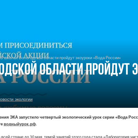
В школах Вологодской области пройдут экоуроки «Вода России»
одской области пройдут 
овости экологии
ия ЭКА запустило четвертый экологический урок серии «Вода Росс
те
водныйурок.рф
.
всей стране до 30 мая, темой занятий этого года стала «Лаборатория чис